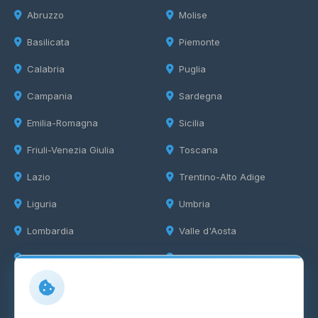
Abruzzo
Molise
Basilicata
Piemonte
Calabria
Puglia
Campania
Sardegna
Emilia-Romagna
Sicilia
Friuli-Venezia Giulia
Toscana
Lazio
Trentino-Alto Adige
Liguria
Umbria
Lombardia
Valle d'Aosta
Marche
Veneto
Info