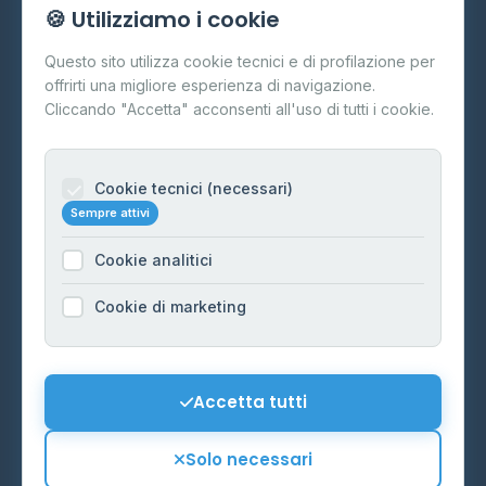
🍪 Utilizziamo i cookie
Cos'è il GPL
Questo sito utilizza cookie tecnici e di profilazione per
FAQ
offrirti una migliore esperienza di navigazione.
Contatti
Cliccando "Accetta" acconsenti all'uso di tutti i cookie.
Per gestori
Informazioni legali
Cookie tecnici (necessari)
Sempre attivi
Privacy Policy
Cookie analitici
Cookie Policy
Preferenze Cookie
Cookie di marketing
Mappa del sito
Contattaci
Accetta tutti
info@distributori-gpl.it
Solo necessari