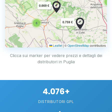
6
0.669 €
0.759 €
6
Leaflet
|
©
OpenStreetMap
contributors
Clicca sui marker per vedere prezzi e dettagli dei
distributori in Puglia
4.076+
DISTRIBUTORI GPL