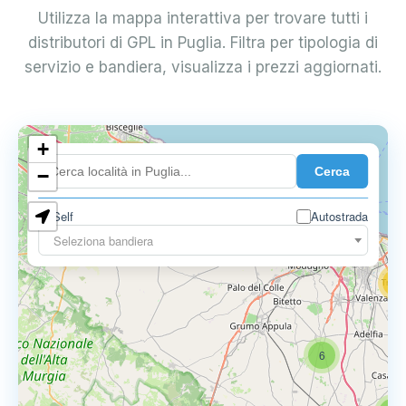
Utilizza la mappa interattiva per trovare tutti i
distributori di GPL in Puglia. Filtra per tipologia di
servizio e bandiera, visualizza i prezzi aggiornati.
+
4
Cerca
−
3
0.729 €
Self
Autostrada
3
Seleziona bandiera
13
16
6