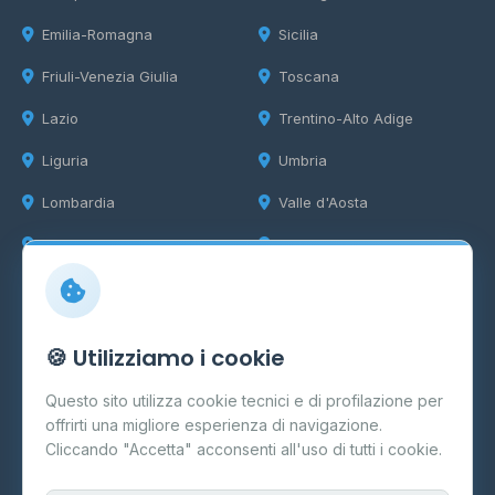
Emilia-Romagna
Sicilia
Friuli-Venezia Giulia
Toscana
Lazio
Trentino-Alto Adige
Liguria
Umbria
Lombardia
Valle d'Aosta
Marche
Veneto
Info
🍪 Utilizziamo i cookie
Cos'è il GPL
Questo sito utilizza cookie tecnici e di profilazione per
FAQ
offrirti una migliore esperienza di navigazione.
Contatti
Cliccando "Accetta" acconsenti all'uso di tutti i cookie.
Per gestori