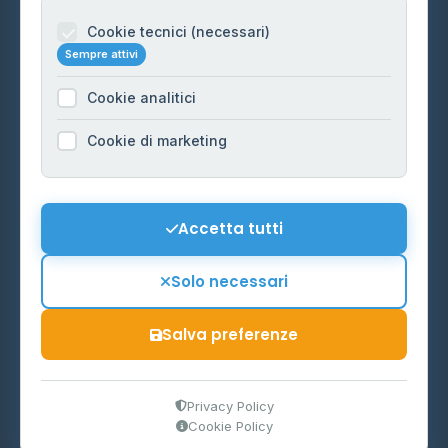
Informazioni legali
Cookie tecnici (necessari)
Sempre attivi
Privacy Policy
Cookie analitici
Cookie Policy
Preferenze Cookie
Cookie di marketing
Mappa del sito
Contattaci
Accetta tutti
info@distributori-gpl.it
Solo necessari
Salva preferenze
© 2026 - Distributori di GPL -
AF Project Software Agency
Carpi
P.IVA 03859300364
Privacy Policy
Cookie Policy
Dati forniti da
Ministero delle Imprese e del Made in Italy
-
Aggiornamento quotidiano