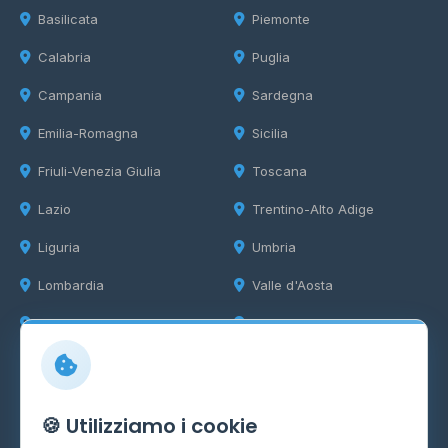
Basilicata
Piemonte
Calabria
Puglia
Campania
Sardegna
Emilia-Romagna
Sicilia
Friuli-Venezia Giulia
Toscana
Lazio
Trentino-Alto Adige
Liguria
Umbria
Lombardia
Valle d'Aosta
Marche
Veneto
Info
🍪 Utilizziamo i cookie
Cos'è il GPL