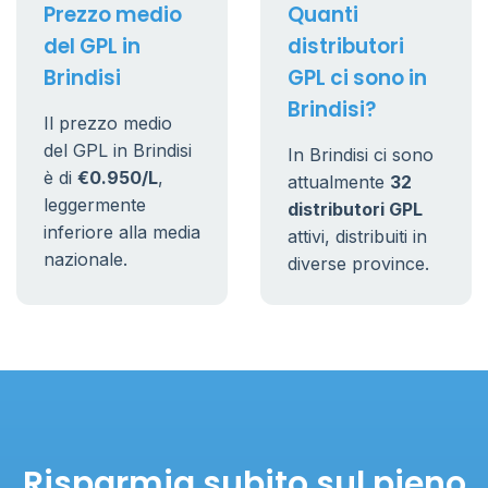
Prezzo medio
Quanti
del GPL in
distributori
Brindisi
GPL ci sono in
Brindisi?
Il prezzo medio
del GPL in Brindisi
In Brindisi ci sono
è di
€0.950/L
,
attualmente
32
leggermente
distributori GPL
inferiore alla media
attivi, distribuiti in
nazionale.
diverse province.
Risparmia subito sul pieno