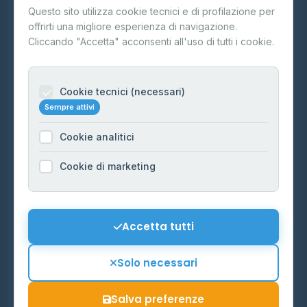
Questo sito utilizza cookie tecnici e di profilazione per
FAQ
offrirti una migliore esperienza di navigazione.
Contatti
Cliccando "Accetta" acconsenti all'uso di tutti i cookie.
Per gestori
Informazioni legali
Cookie tecnici (necessari)
Sempre attivi
Privacy Policy
Cookie analitici
Cookie Policy
Preferenze Cookie
Cookie di marketing
Mappa del sito
Contattaci
Accetta tutti
info@distributori-gpl.it
Solo necessari
Salva preferenze