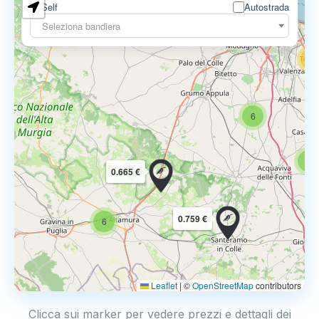
0.729 €
Self
Autostrada
3
Seleziona bandiera
13
16
6
6
0.665 €
0.759 €
6
Leaflet
|
©
OpenStreetMap
contributors
Clicca sui marker per vedere prezzi e dettagli dei