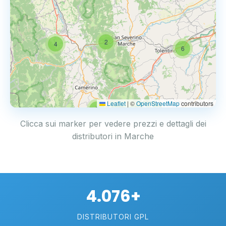
2
4
6
Leaflet
|
©
OpenStreetMap
contributors
2
Clicca sui marker per vedere prezzi e dettagli dei
distributori in Marche
4.076+
DISTRIBUTORI GPL