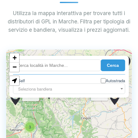
Utilizza la mappa interattiva per trovare tutti i
distributori di GPL in Marche. Filtra per tipologia di
servizio e bandiera, visualizza i prezzi aggiornati.
10
3
+
0.749 €
Cerca
−
0.799 €
9
Self
Autostrada
Seleziona bandiera
0.775 €
0.799 €
0.789 €
3