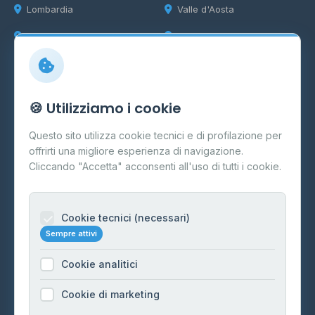
Lombardia
Valle d'Aosta
Marche
Veneto
Info
🍪 Utilizziamo i cookie
Cos'è il GPL
Questo sito utilizza cookie tecnici e di profilazione per
FAQ
offrirti una migliore esperienza di navigazione.
Contatti
Cliccando "Accetta" acconsenti all'uso di tutti i cookie.
Per gestori
Informazioni legali
Cookie tecnici (necessari)
Sempre attivi
Privacy Policy
Cookie analitici
Cookie Policy
Preferenze Cookie
Cookie di marketing