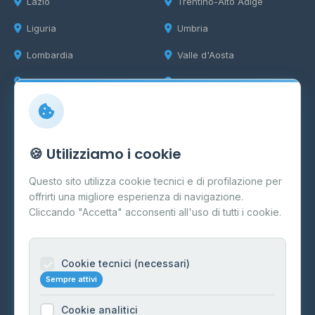
Lazio
Trentino-Alto Adige
Liguria
Umbria
Lombardia
Valle d'Aosta
Marche
Veneto
Info
🍪 Utilizziamo i cookie
Cos'è il GPL
Questo sito utilizza cookie tecnici e di profilazione per
FAQ
offrirti una migliore esperienza di navigazione.
Contatti
Cliccando "Accetta" acconsenti all'uso di tutti i cookie.
Per gestori
Informazioni legali
Cookie tecnici (necessari)
Sempre attivi
Privacy Policy
Cookie analitici