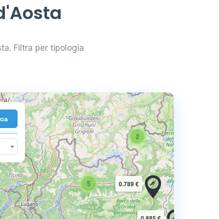
 d'Aosta
ta. Filtra per tipologia
rca
2
5
0.789 €
0.885 €