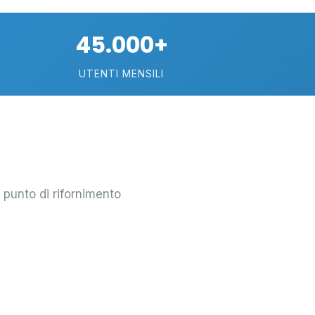
30
45.000+
7
UTENTI MENSILI
112
l punto di rifornimento
11