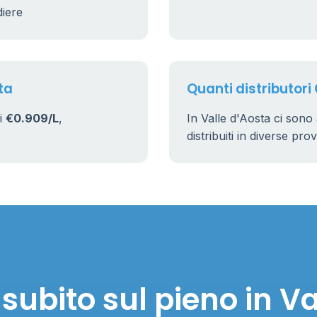
diere
ta
Quanti distributori 
di
€0.909/L
,
In Valle d'Aosta ci son
distribuiti in diverse pro
subito sul pieno in Va