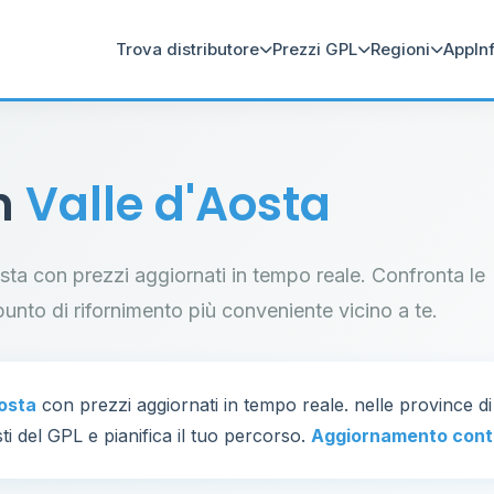
Trova distributore
Prezzi GPL
Regioni
App
In
in
Valle d'Aosta
Aosta con prezzi aggiornati in tempo reale. Confronta le
il punto di rifornimento più conveniente vicino a te.
Aosta
con prezzi aggiornati in tempo reale. nelle province d
ti del GPL e pianifica il tuo percorso.
Aggiornamento cont