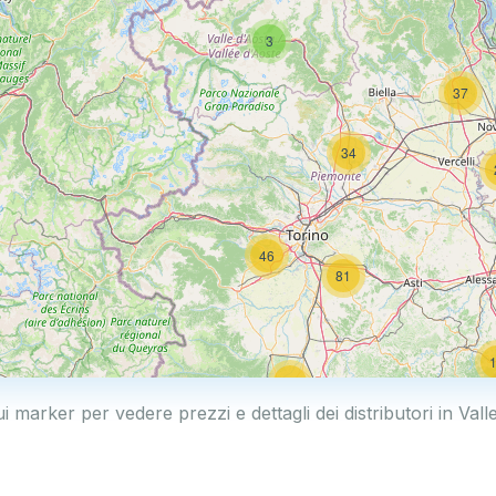
3
37
34
46
81
50
ui marker per vedere prezzi e dettagli dei distributori in Vall
19