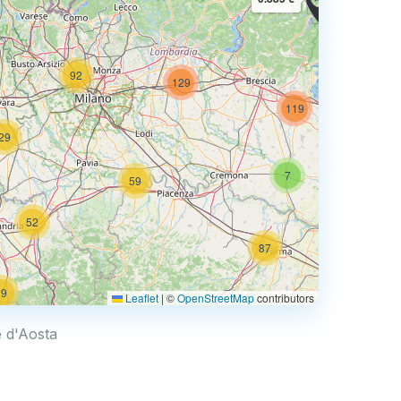
5
92
129
119
29
7
59
61
52
87
73
19
Leaflet
|
©
OpenStreetMap
contributors
4
e d'Aosta
0.769 €
4