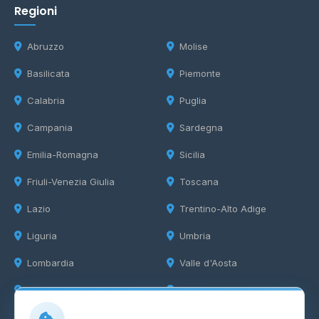
Regioni
Abruzzo
Molise
Basilicata
Piemonte
Calabria
Puglia
Campania
Sardegna
Emilia-Romagna
Sicilia
Friuli-Venezia Giulia
Toscana
Lazio
Trentino-Alto Adige
Liguria
Umbria
Lombardia
Valle d'Aosta
Marche
Veneto