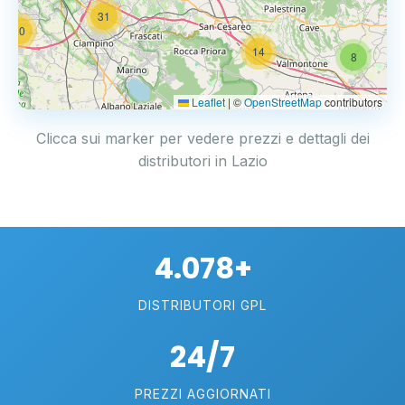
31
20
14
8
Leaflet
|
©
OpenStreetMap
contributors
Clicca sui marker per vedere prezzi e dettagli dei
distributori in Lazio
4.078+
DISTRIBUTORI GPL
24/7
PREZZI AGGIORNATI