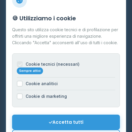
Info
🍪 Utilizziamo i cookie
Cos'è il GPL
Questo sito utilizza cookie tecnici e di profilazione per
FAQ
offrirti una migliore esperienza di navigazione.
Contatti
Cliccando "Accetta" acconsenti all'uso di tutti i cookie.
Per gestori
Informazioni legali
Cookie tecnici (necessari)
Sempre attivi
Privacy Policy
Cookie analitici
Cookie Policy
Preferenze Cookie
Cookie di marketing
Mappa del sito
Contattaci
Accetta tutti