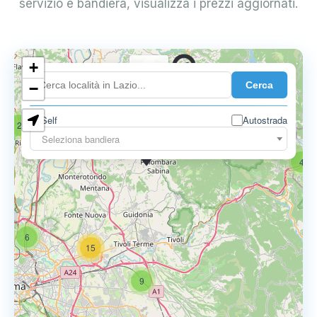
servizio e bandiera, visualizza i prezzi aggiornati.
+
0.739 €
Cerca
−
Self
Autostrada
2
18
Seleziona bandiera
0.795 €
4
6
15
9