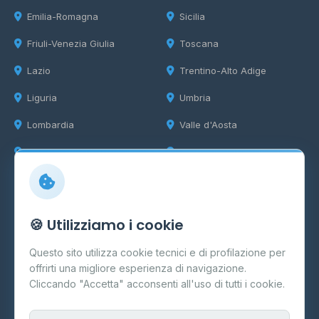
Emilia-Romagna
Sicilia
Friuli-Venezia Giulia
Toscana
Lazio
Trentino-Alto Adige
Liguria
Umbria
Lombardia
Valle d'Aosta
Marche
Veneto
Info
🍪 Utilizziamo i cookie
Cos'è il GPL
Questo sito utilizza cookie tecnici e di profilazione per
FAQ
offrirti una migliore esperienza di navigazione.
Contatti
Cliccando "Accetta" acconsenti all'uso di tutti i cookie.
Per gestori