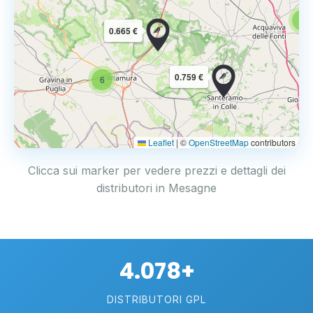
6
0.665 €
0.759 €
6
Leaflet
|
©
OpenStreetMap
contributors
Clicca sui marker per vedere prezzi e dettagli dei
distributori in Mesagne
4.078+
DISTRIBUTORI GPL