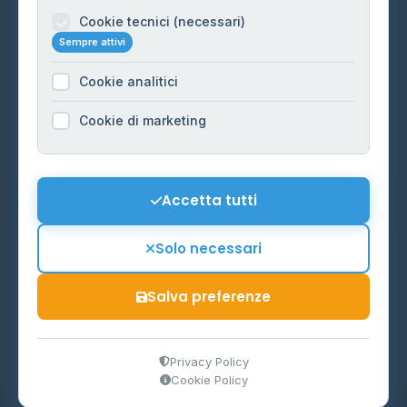
Informazioni legali
Cookie tecnici (necessari)
Sempre attivi
Privacy Policy
Cookie analitici
Cookie Policy
Preferenze Cookie
Cookie di marketing
Mappa del sito
Contattaci
Accetta tutti
info@distributori-gpl.it
Solo necessari
Salva preferenze
© 2026 - Distributori di GPL -
AF Project Software Agency
Carpi
P.IVA 03859300364
Privacy Policy
Cookie Policy
Dati forniti da
Ministero delle Imprese e del Made in Italy
-
Aggiornamento quotidiano