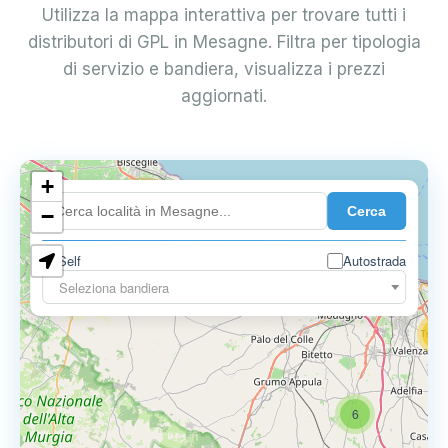
Utilizza la mappa interattiva per trovare tutti i
distributori di GPL in Mesagne. Filtra per tipologia
di servizio e bandiera, visualizza i prezzi
aggiornati.
+
4
Cerca
−
3
0.729 €
Self
Autostrada
3
Seleziona bandiera
13
16
6