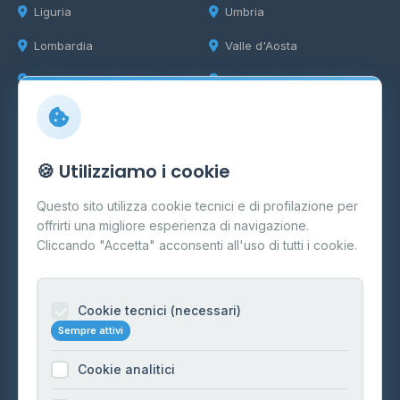
Liguria
Umbria
Lombardia
Valle d'Aosta
Marche
Veneto
Info
🍪 Utilizziamo i cookie
Cos'è il GPL
Questo sito utilizza cookie tecnici e di profilazione per
FAQ
offrirti una migliore esperienza di navigazione.
Contatti
Cliccando "Accetta" acconsenti all'uso di tutti i cookie.
Per gestori
Informazioni legali
Cookie tecnici (necessari)
Sempre attivi
Privacy Policy
Cookie analitici
Cookie Policy