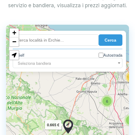
servizio e bandiera, visualizza i prezzi aggiornati.
+
4
Cerca
−
3
0.729 €
Self
Autostrada
3
Seleziona bandiera
13
16
6
6
0.665 €