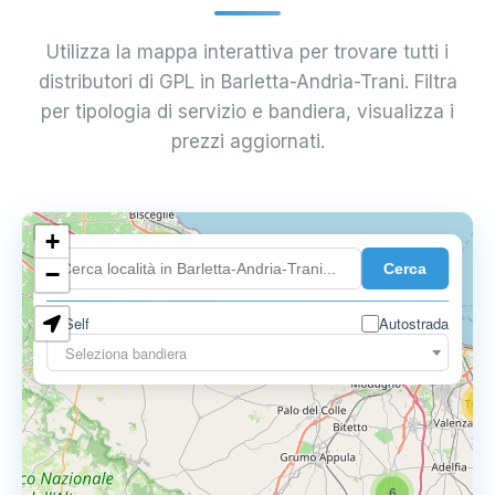
Utilizza la mappa interattiva per trovare tutti i
distributori di GPL in Barletta-Andria-Trani. Filtra
per tipologia di servizio e bandiera, visualizza i
prezzi aggiornati.
+
4
Cerca
−
3
0.729 €
Self
Autostrada
3
Seleziona bandiera
13
16
6