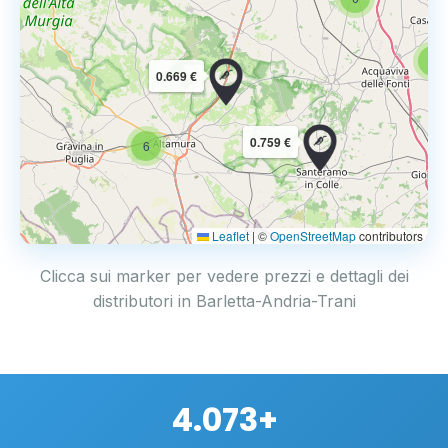
6
0.669 €
0.759 €
6
Leaflet
|
©
OpenStreetMap
contributors
Clicca sui marker per vedere prezzi e dettagli dei
distributori in Barletta-Andria-Trani
4.073+