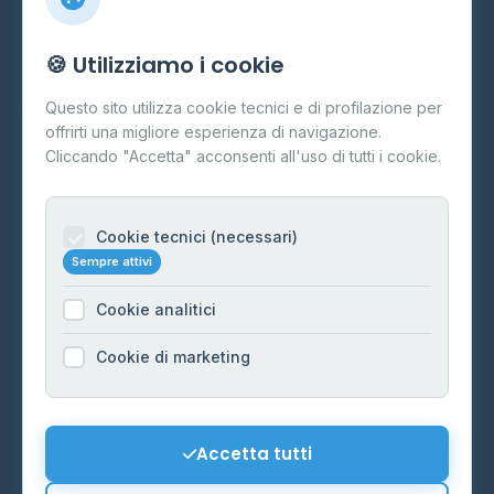
Info
🍪 Utilizziamo i cookie
Cos'è il GPL
Questo sito utilizza cookie tecnici e di profilazione per
FAQ
offrirti una migliore esperienza di navigazione.
Contatti
Cliccando "Accetta" acconsenti all'uso di tutti i cookie.
Per gestori
Informazioni legali
Cookie tecnici (necessari)
Sempre attivi
Privacy Policy
Cookie analitici
Cookie Policy
Preferenze Cookie
Cookie di marketing
Mappa del sito
Contattaci
Accetta tutti