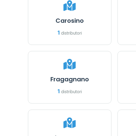
53
6
9
22
5
Carosino
1
9
distributori
22
Fragagnano
1
distributori