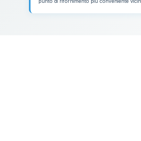
punto di rifornimento più conveniente vicino
89
36