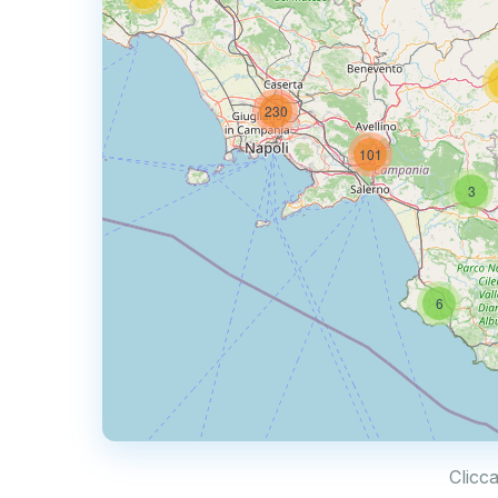
6
230
101
3
6
Clicca