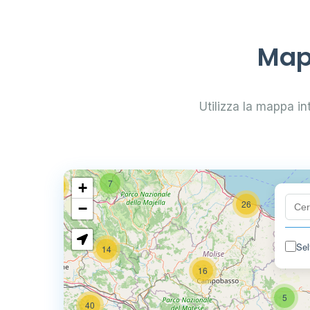
29
Mapp
0.799 €
24
Utilizza la mappa int
0.779 €
64
7
+
32
26
−
Sel
14
80
16
5
40