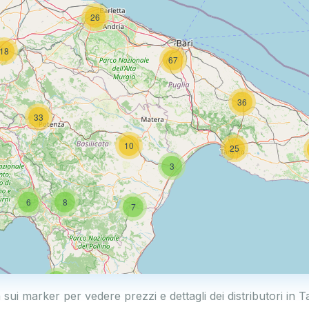
26
18
67
36
33
10
25
3
6
8
7
4
 sui marker per vedere prezzi e dettagli dei distributori in 
44