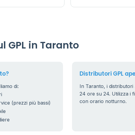
l GPL in Taranto
to?
Distributori GPL ape
liamo di:
In Taranto, i distributor
24 ore su 24. Utilizza i f
i
con orario notturno.
rvice (prezzi più bassi)
ile
diere