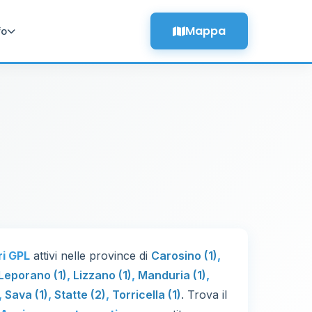
Mappa
fo
ri GPL
attivi nelle province di
Carosino (1)
,
Leporano (1)
,
Lizzano (1)
,
Manduria (1)
,
,
Sava (1)
,
Statte (2)
,
Torricella (1)
. Trova il