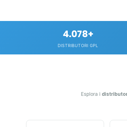
4.078+
DISTRIBUTORI GPL
0.991 €
26
Esplora i
7
distributo
15