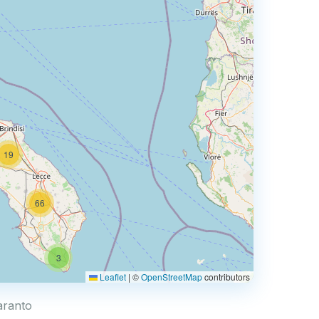
19
66
3
Leaflet
|
©
OpenStreetMap
contributors
Taranto