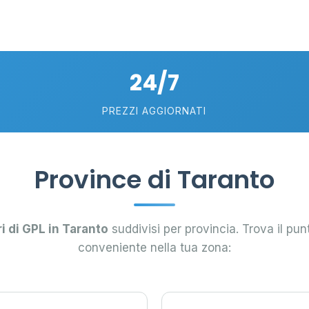
6
24/7
10
22
PREZZI AGGIORNATI
6
2
Province di Taranto
15
20
ri di GPL in Taranto
suddivisi per provincia. Trova il pun
conveniente nella tua zona: