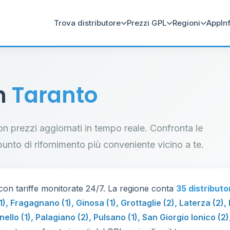
Trova distributore
Prezzi GPL
Regioni
App
In
in
Taranto
con prezzi aggiornati in tempo reale. Confronta le
il punto di rifornimento più conveniente vicino a te.
on tariffe monitorate 24/7. La regione conta
35 distributo
1)
,
Fragagnano (1)
,
Ginosa (1)
,
Grottaglie (2)
,
Laterza (2)
,
nello (1)
,
Palagiano (2)
,
Pulsano (1)
,
San Giorgio Ionico (2)