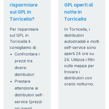
risparmiare
GPL aperti di
sul GPL in
notte in
Torricella?
Torricella
Per risparmiare
In Torricella, i
sul GPL in
distributori
Torricella ti
autostradali e molti
consigliamo di:
self-service sono
aperti 24 ore su
Confrontare i
24. Utilizza i filtri
prezzi tra
sulla mappa per
diversi
trovare i
distributori
distributori con
Prestare
orario notturno.
attenzione ai
distributori self-
service (prezzi
più bassi)