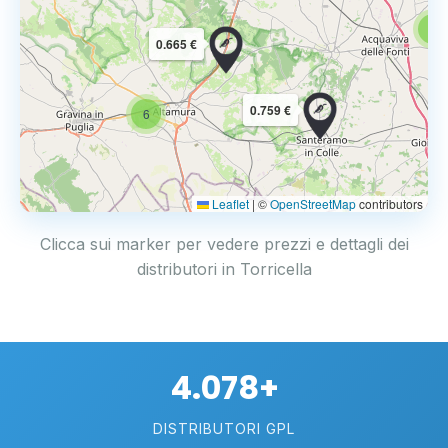
6
0.665 €
0.759 €
6
Leaflet
|
©
OpenStreetMap
contributors
Clicca sui marker per vedere prezzi e dettagli dei
distributori in Torricella
4.078+
DISTRIBUTORI GPL