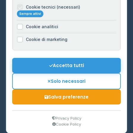
Informazioni legali
Cookie tecnici (necessari)
Sempre attivi
Privacy Policy
Cookie analitici
Cookie Policy
Preferenze Cookie
Cookie di marketing
Mappa del sito
Contattaci
Accetta tutti
info@distributori-gpl.it
Solo necessari
Salva preferenze
© 2026 - Distributori di GPL -
AF Project Software Agency
Carpi
P.IVA 03859300364
Privacy Policy
Cookie Policy
Dati forniti da
Ministero delle Imprese e del Made in Italy
-
Aggiornamento quotidiano