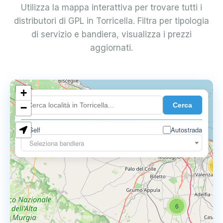
Utilizza la mappa interattiva per trovare tutti i
distributori di GPL in Torricella. Filtra per tipologia
di servizio e bandiera, visualizza i prezzi
aggiornati.
+
4
Cerca
−
3
0.729 €
Self
Autostrada
3
Seleziona bandiera
13
16
6