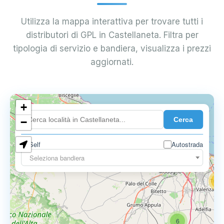
Utilizza la mappa interattiva per trovare tutti i
distributori di GPL in Castellaneta. Filtra per
tipologia di servizio e bandiera, visualizza i prezzi
aggiornati.
+
4
Cerca
−
3
0.729 €
Self
Autostrada
3
Seleziona bandiera
13
16
6