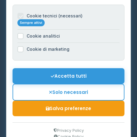
Per gestori
Informazioni legali
Cookie tecnici (necessari)
Sempre attivi
Privacy Policy
Cookie analitici
Cookie Policy
Preferenze Cookie
Cookie di marketing
Mappa del sito
Contattaci
Accetta tutti
info@distributori-gpl.it
Solo necessari
Salva preferenze
© 2026 - Distributori di GPL -
AF Project Software Agency
Carpi
P.IVA 03859300364
Privacy Policy
Cookie Policy
Dati forniti da
Ministero delle Imprese e del Made in Italy
-