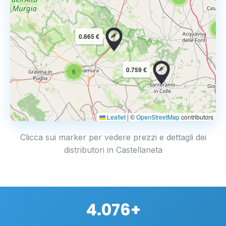
6
0.665 €
0.759 €
6
Leaflet
|
©
OpenStreetMap
contributors
Clicca sui marker per vedere prezzi e dettagli dei
distributori in Castellaneta
4.076+