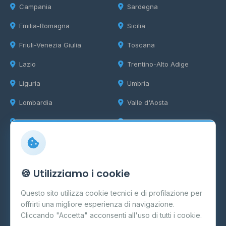
Campania
Sardegna
Emilia-Romagna
Sicilia
Friuli-Venezia Giulia
Toscana
Lazio
Trentino-Alto Adige
Liguria
Umbria
Lombardia
Valle d'Aosta
Marche
Veneto
Info
🍪 Utilizziamo i cookie
Cos'è il GPL
Questo sito utilizza cookie tecnici e di profilazione per
FAQ
offrirti una migliore esperienza di navigazione.
Contatti
Cliccando "Accetta" acconsenti all'uso di tutti i cookie.