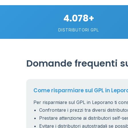
4.078+
DISTRIBUTORI GPL
0.991 €
Domande frequenti su
26
7
15
Come risparmiare sul GPL in Lepor
Per risparmiare sul GPL in Leporano ti cons
Confrontare i prezzi tra diversi distributor
53
6
9
Prestare attenzione ai distributori self-se
22
Evitare i distributori autostradali se possib