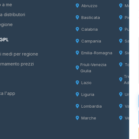
o a me
Abruzzo
Molise
 distributori
Basilicata
Piemon
egione
Calabria
Puglia
 GPL
Campania
Sardeg
Emilia-Romagna
Sicilia
i medi per regione
rnamento prezzi
Friuli-Venezia
Tosca
Giulia
Trentin
Lazio
Adige
ca l'app
Liguria
Umbria
Lombardia
Valle d
Marche
Veneto