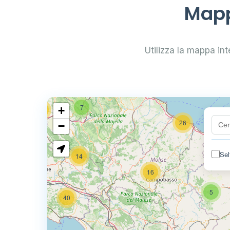
29
Mapp
0.799 €
24
Utilizza la mappa inte
0.779 €
64
7
+
32
26
−
Sel
14
80
16
5
40
6