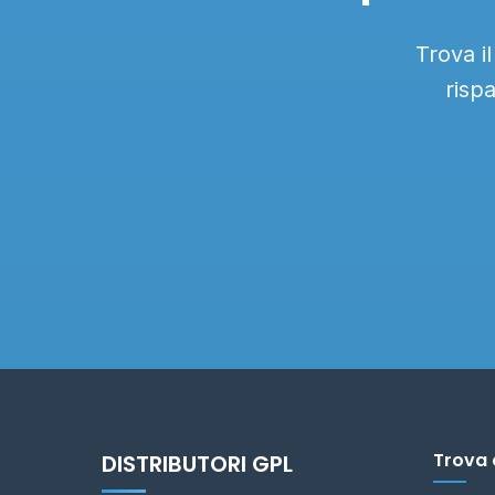
Trova i
risp
Trova 
DISTRIBUTORI GPL