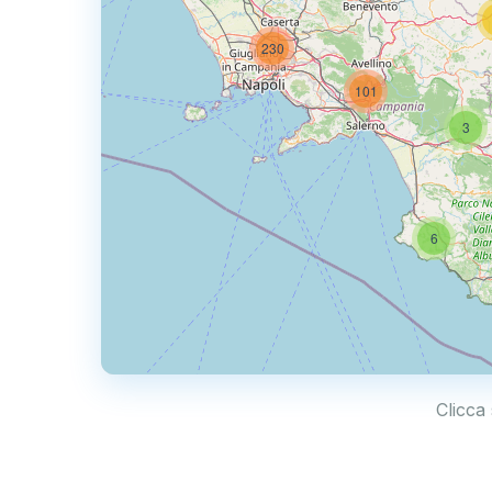
230
101
3
6
Clicca 