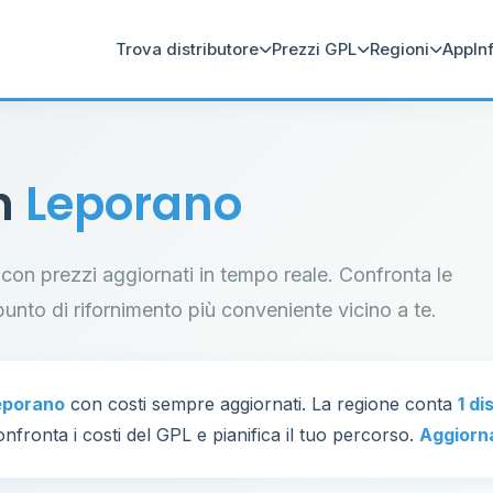
Trova distributore
Prezzi GPL
Regioni
App
In
in
Leporano
o con prezzi aggiornati in tempo reale. Confronta le
il punto di rifornimento più conveniente vicino a te.
eporano
con costi sempre aggiornati. La regione conta
1 di
nfronta i costi del GPL e pianifica il tuo percorso.
Aggiorn