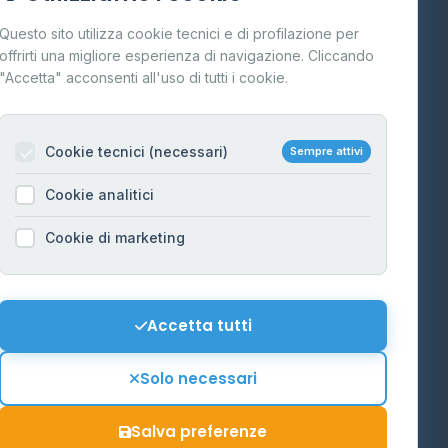
Cos'è il GPL
Questo sito utilizza cookie tecnici e di profilazione per
FAQ
offrirti una migliore esperienza di navigazione. Cliccando
te
"Accetta" acconsenti all'uso di tutti i cookie.
Contatti
Per gestori
na
Cookie tecnici (necessari)
Sempre attivi
Informazioni legali
Cookie analitici
Privacy Policy
na
Cookie di marketing
Cookie Policy
o-Alto
Preferenze Cookie
Mappa del sito
Accetta tutti
'Aosta
Contattaci
Solo necessari
info@distributori-gpl.it
Salva preferenze