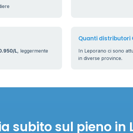
diere
Quanti distributori
0.950/L
, leggermente
In Leporano ci sono at
in diverse province.
a subito sul pieno in