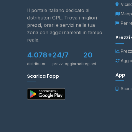
Vicin
Il portale italiano dedicato ai
Mappa
distributori GPL. Trova i migliori
Per r
prezzi, orari e servizi nella tua
zona con aggiornamenti in tempo
Prezzi
reale.
Prezz
4.078+
24/7
20
Aggio
distributori
prezzi aggiornati
regioni
App
Scarica l'app
Scari