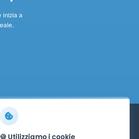
inizia a
eale.
Info
🍪 Utilizziamo i cookie