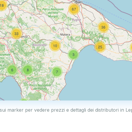
18
67
36
33
10
25
3
6
8
7
4
sui marker per vedere prezzi e dettagli dei distributori in 
44
6