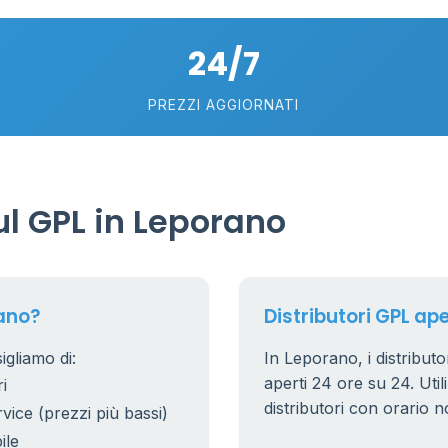
24/7
10
22
PREZZI AGGIORNATI
6
2
l GPL in Leporano
15
20
ano?
Distributori GPL ape
igliamo di:
In Leporano, i distributo
aperti 24 ore su 24. Utili
i
distributori con orario n
rvice (prezzi più bassi)
ile