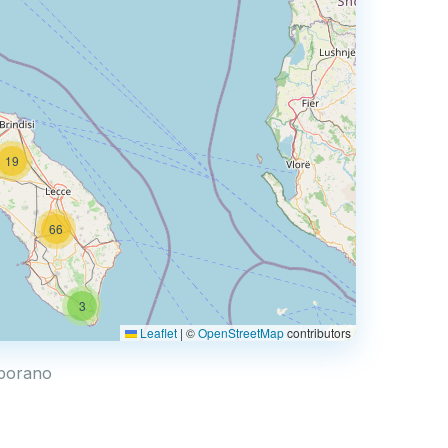
19
66
3
Leaflet
|
©
OpenStreetMap
contributors
Leporano