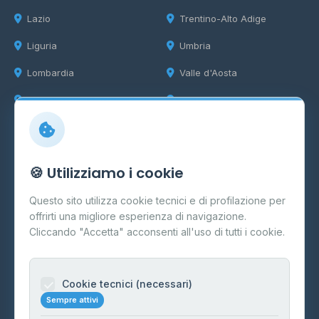
Lazio
Trentino-Alto Adige
Liguria
Umbria
Lombardia
Valle d'Aosta
Marche
Veneto
Info
🍪 Utilizziamo i cookie
Cos'è il GPL
Questo sito utilizza cookie tecnici e di profilazione per
FAQ
offrirti una migliore esperienza di navigazione.
Contatti
Cliccando "Accetta" acconsenti all'uso di tutti i cookie.
Per gestori
Informazioni legali
Cookie tecnici (necessari)
Sempre attivi
Privacy Policy