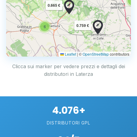
6
0.665 €
0.759 €
6
Leaflet
|
©
OpenStreetMap
contributors
Clicca sui marker per vedere prezzi e dettagli dei
distributori in Laterza
4.076+
DISTRIBUTORI GPL