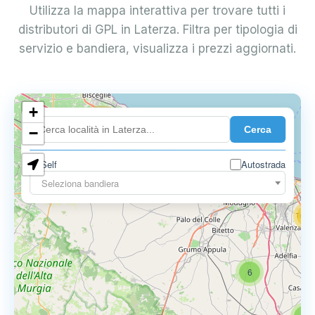
Utilizza la mappa interattiva per trovare tutti i
distributori di GPL in Laterza. Filtra per tipologia di
servizio e bandiera, visualizza i prezzi aggiornati.
+
4
Cerca
−
3
0.729 €
Self
Autostrada
3
Seleziona bandiera
13
16
6