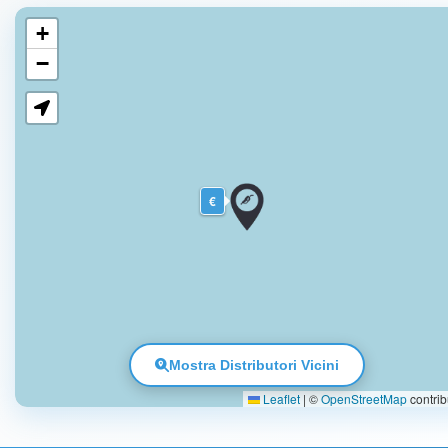
+
−
€
Mostra Distributori Vicini
Leaflet
|
©
OpenStreetMap
contrib