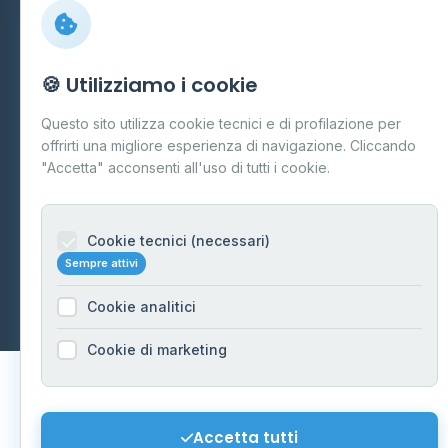
Preferenze Cookie
Mappa del sito
🍪 Utilizziamo i cookie
Contattaci
Questo sito utilizza cookie tecnici e di profilazione per
info@distributori-gpl.it
offrirti una migliore esperienza di navigazione. Cliccando
"Accetta" acconsenti all'uso di tutti i cookie.
Cookie tecnici (necessari)
© 2026 - Distributori di GPL -
AF Project Software Agency
Sempre attivi
Carpi
P.IVA 03859300364
Dati forniti da
Ministero delle Imprese e del Made in Italy
-
Cookie analitici
Aggiornamento quotidiano
Cookie di marketing
Accetta tutti