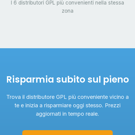
I 6 distributori GPL più convenienti nella stessa
zona
Risparmia subito sul pieno
Trova il distributore GPL più conveniente vicino a
te e inizia a risparmiare oggi stesso. Prezzi
aggiornati in tempo reale.