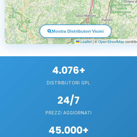
Mostra Distributori Vicini
Leaflet
|
©
OpenStreetMap
contrib
4.076+
DISTRIBUTORI GPL
24/7
PREZZI AGGIORNATI
45.000+