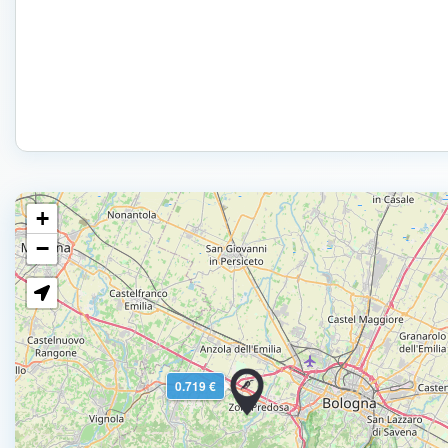
+
−
0.719 €