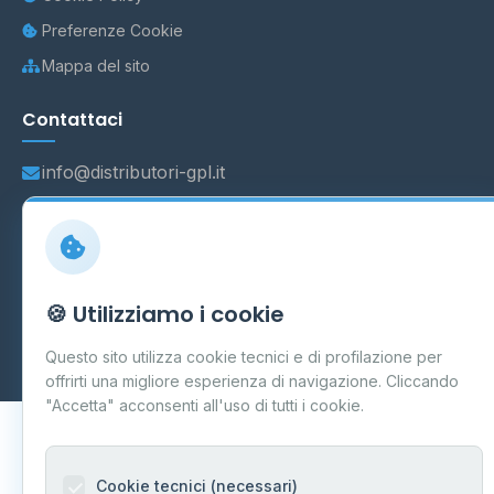
Preferenze Cookie
Mappa del sito
Contattaci
info@distributori-gpl.it
© 2026 - Distributori di GPL -
AF Project Software Agency
🍪 Utilizziamo i cookie
Carpi
P.IVA 03859300364
Dati forniti da
Ministero delle Imprese e del Made in Italy
-
Questo sito utilizza cookie tecnici e di profilazione per
Aggiornamento quotidiano
offrirti una migliore esperienza di navigazione. Cliccando
"Accetta" acconsenti all'uso di tutti i cookie.
Cookie tecnici (necessari)