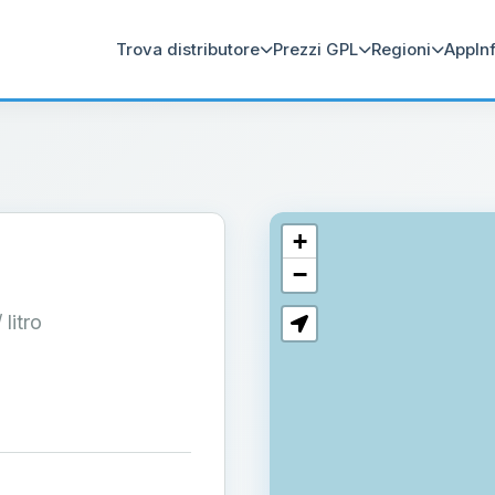
Trova distributore
Prezzi GPL
Regioni
App
In
+
−
/ litro