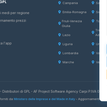
 GPL
Campania
Sardeg
Emilia-Romagna
Sicilia
i medi per regione
rnamento prezzi
Friuli-Venezia
Tosca
Giulia
Trentin
Lazio
Adige
ca l'app
Liguria
Umbria
Lombardia
Valle d
Marche
Veneto
 Distributori di GPL -
AF Project Software Agency Carpi
P.IVA 0385
forniti da
Ministero delle Imprese e del Made in Italy
- Aggiornamento quo