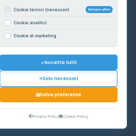
na
Cookie tecnici (necessari)
Sempre attivi
Informazioni legali
Cookie analitici
Privacy Policy
na
Cookie di marketing
Cookie Policy
o-Alto
Preferenze Cookie
Mappa del sito
Accetta tutti
'Aosta
Contattaci
Solo necessari
info@distributori-gpl.it
Salva preferenze
9300364
Privacy Policy
Cookie Policy
tidiano