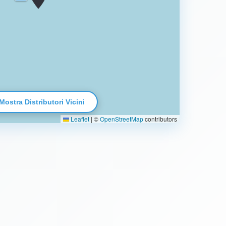
Mostra Distributori Vicini
Leaflet
|
©
OpenStreetMap
contributors