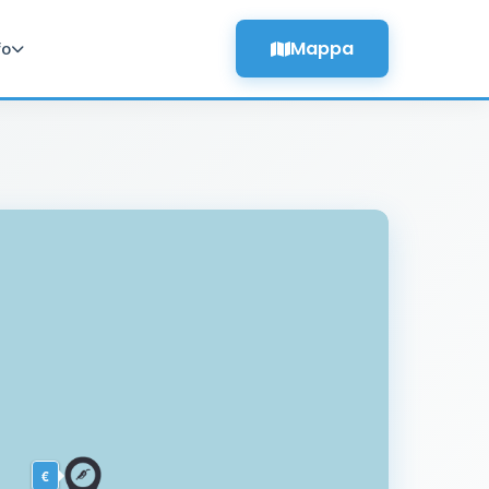
Mappa
fo
€