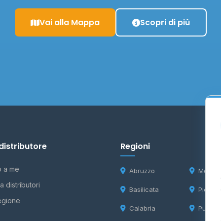
Vai alla Mappa
Scopri di più
distributore
Regioni
o a me
Abruzzo
Molise
 distributori
Basilicata
Piemon
egione
Calabria
Puglia