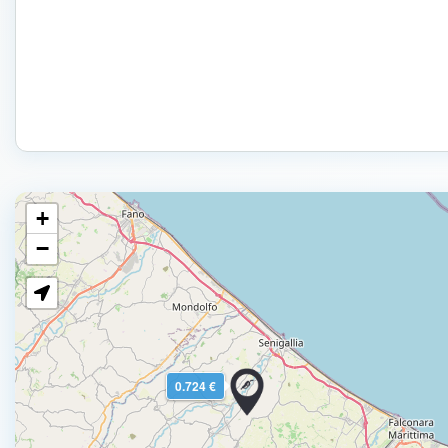
+
−
0.724 €