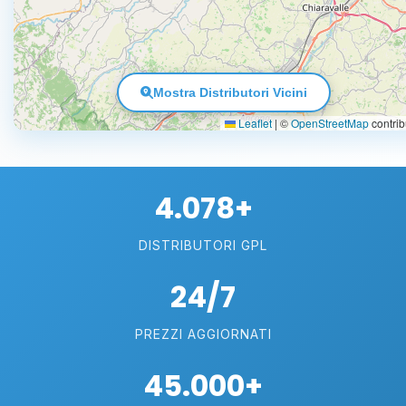
Mostra Distributori Vicini
Leaflet
|
©
OpenStreetMap
contrib
4.078+
DISTRIBUTORI GPL
24/7
PREZZI AGGIORNATI
45.000+