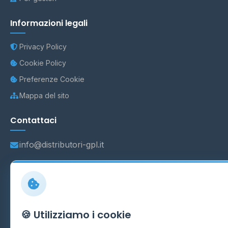
Informazioni legali
Privacy Policy
Cookie Policy
Preferenze Cookie
Mappa del sito
Contattaci
info@distributori-gpl.it
© 2026 - Distributori di GPL -
AF Project Software Agency
Carpi
P.IVA 03859300364
🍪 Utilizziamo i cookie
Dati forniti da
Ministero delle Imprese e del Made in Italy
-