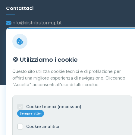
Contattaci
info@distributori-gpl.it
© 2026 - Distributori di GPL -
AF Project Software Agency
🍪 Utilizziamo i cookie
Carpi
P.IVA 03859300364
Dati forniti da
Ministero delle Imprese e del Made in Italy
-
Questo sito utilizza cookie tecnici e di profilazione per
Aggiornamento quotidiano
offrirti una migliore esperienza di navigazione. Cliccando
"Accetta" acconsenti all'uso di tutti i cookie.
Cookie tecnici (necessari)
Sempre attivi
Cookie analitici