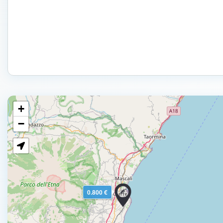
+
−
0.800 €