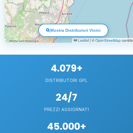
Mostra Distributori Vicini
Leaflet
|
©
OpenStreetMap
contrib
4.079+
DISTRIBUTORI GPL
24/7
PREZZI AGGIORNATI
45.000+