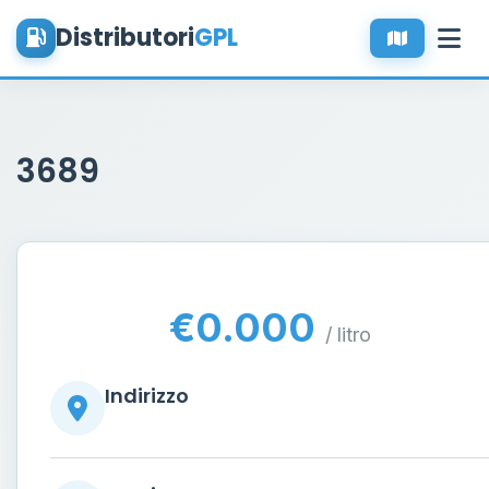
Distributori
GPL
3689
€0.000
/ litro
Indirizzo