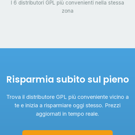
I 6 distributori GPL più convenienti nella stessa
zona
Risparmia subito sul pieno
Trova il distributore GPL più conveniente vicino a
te e inizia a risparmiare oggi stesso. Prezzi
aggiornati in tempo reale.