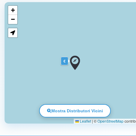
+
−
€
Mostra Distributori Vicini
Leaflet
|
©
OpenStreetMap
contrib