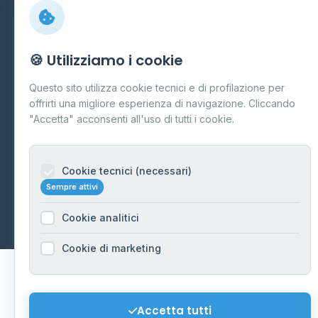
Preferenze Cookie
Mappa del sito
🍪 Utilizziamo i cookie
Contattaci
Questo sito utilizza cookie tecnici e di profilazione per
info@distributori-gpl.it
offrirti una migliore esperienza di navigazione. Cliccando
"Accetta" acconsenti all'uso di tutti i cookie.
Cookie tecnici (necessari)
© 2026 - Distributori di GPL -
AF Project Software Agency
Sempre attivi
Carpi
P.IVA 03859300364
Dati forniti da
Ministero delle Imprese e del Made in Italy
-
Cookie analitici
Aggiornamento quotidiano
Cookie di marketing
Accetta tutti