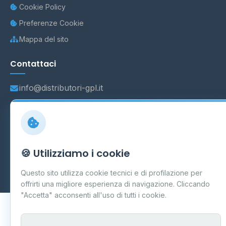
Cookie Policy
Preferenze Cookie
Mappa del sito
Contattaci
info@distributori-gpl.it
© 2026 - Distributori di GPL -
AF Project Software Agency
🍪 Utilizziamo i cookie
Carpi
P.IVA 03859300364
Dati forniti da
Ministero delle Imprese e del Made in Italy
-
Questo sito utilizza cookie tecnici e di profilazione per
Aggiornamento quotidiano
offrirti una migliore esperienza di navigazione. Cliccando
"Accetta" acconsenti all'uso di tutti i cookie.