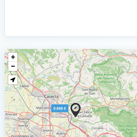
+
−
0.699 €