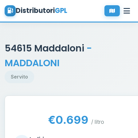
Distributori
GPL
54615 Maddaloni
-
MADDALONI
Servito
€0.699
/ litro