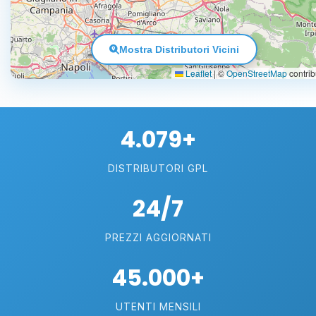
Mostra Distributori Vicini
Leaflet
|
©
OpenStreetMap
contrib
4.079+
DISTRIBUTORI GPL
24/7
PREZZI AGGIORNATI
45.000+
UTENTI MENSILI