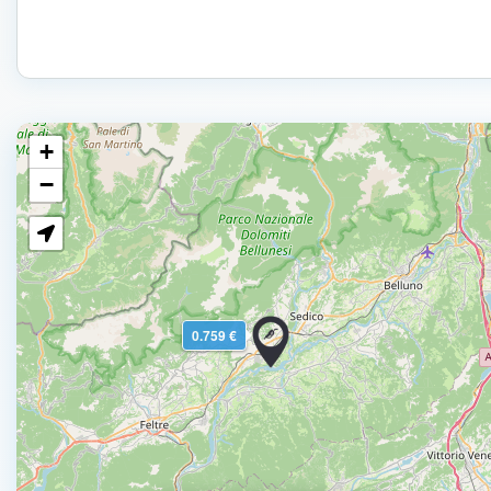
+
−
0.759 €