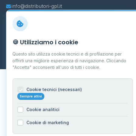
info@distributori-gpl.it
© 2026 - Distributori di GPL -
AF Project Software Agency
🍪 Utilizziamo i cookie
Carpi
P.IVA 03859300364
Questo sito utilizza cookie tecnici e di profilazione per
Dati forniti da
Ministero delle Imprese e del Made in Italy
-
Aggiornamento quotidiano
offrirti una migliore esperienza di navigazione. Cliccando
"Accetta" acconsenti all'uso di tutti i cookie.
Cookie tecnici (necessari)
Sempre attivi
Cookie analitici
Cookie di marketing