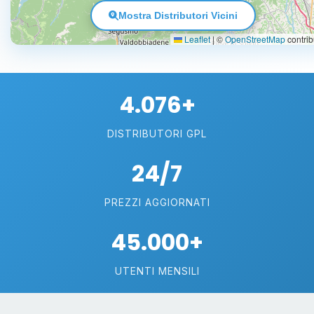
Mostra Distributori Vicini
Leaflet
|
©
OpenStreetMap
contrib
4.076+
DISTRIBUTORI GPL
24/7
PREZZI AGGIORNATI
45.000+
UTENTI MENSILI