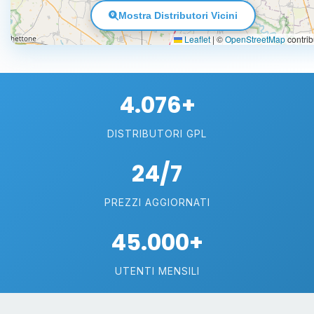
Mostra Distributori Vicini
Leaflet
|
©
OpenStreetMap
contrib
4.076+
DISTRIBUTORI GPL
24/7
PREZZI AGGIORNATI
45.000+
UTENTI MENSILI