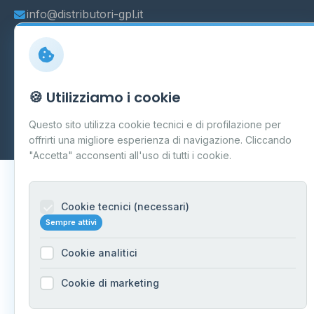
info@distributori-gpl.it
© 2026 - Distributori di GPL -
AF Project Software Agency
🍪 Utilizziamo i cookie
Carpi
P.IVA 03859300364
Questo sito utilizza cookie tecnici e di profilazione per
Dati forniti da
Ministero delle Imprese e del Made in Italy
-
Aggiornamento quotidiano
offrirti una migliore esperienza di navigazione. Cliccando
"Accetta" acconsenti all'uso di tutti i cookie.
Cookie tecnici (necessari)
Sempre attivi
Cookie analitici
Cookie di marketing