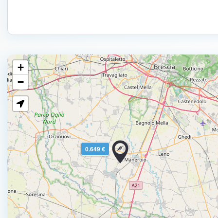
+
−
0.649 €