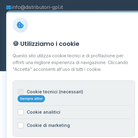
info@distributori-gpl.it
© 2026 - Distributori di GPL -
AF Project Software Agency
🍪 Utilizziamo i cookie
Carpi
P.IVA 03859300364
Questo sito utilizza cookie tecnici e di profilazione per
Dati forniti da
Ministero delle Imprese e del Made in Italy
-
Aggiornamento quotidiano
offrirti una migliore esperienza di navigazione. Cliccando
"Accetta" acconsenti all'uso di tutti i cookie.
Cookie tecnici (necessari)
Sempre attivi
Cookie analitici
Cookie di marketing