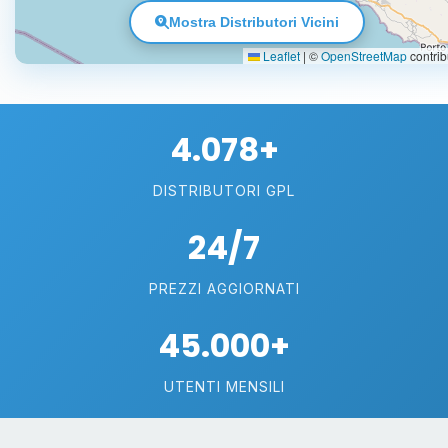
Mostra Distributori Vicini
Leaflet
|
©
OpenStreetMap
contrib
4.078+
DISTRIBUTORI GPL
24/7
PREZZI AGGIORNATI
45.000+
UTENTI MENSILI