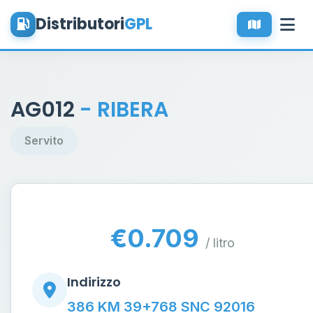
Distributori
GPL
AG012
- RIBERA
Servito
€0.709
/ litro
Indirizzo
386 KM 39+768 SNC 92016