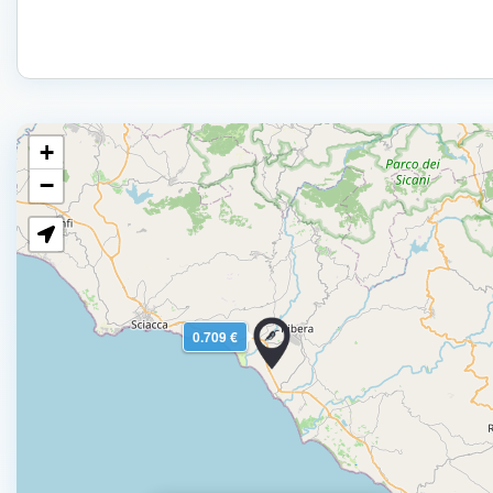
+
−
0.709 €