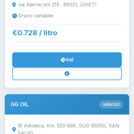
via Aterno km 215 . 66021, CHIETI
Orario variabile
€0.728 / litro
Vai
GG OIL
SERVIZIO
16 Adriatica, Km. 523-568, SUD 66050, SAN
SALVO