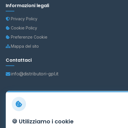
Informazioni legali
Privacy Policy
Cookie Policy
Preferenze Cookie
Mappa del sito
Contattaci
info@distributori-gpl.it
© 2026 - Distributori di GPL -
AF Project Software Agency
Carpi
P.IVA 03859300364
Dati forniti da
Ministero delle Imprese e del Made in Italy
-
🍪 Utilizziamo i cookie
Aggiornamento quotidiano