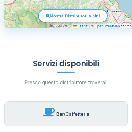
Mostra Distributori Vicini
Leaflet
|
©
OpenStreetMap
contrib
Servizi disponibili
Presso questo distributore troverai:
Bar/Caffetteria