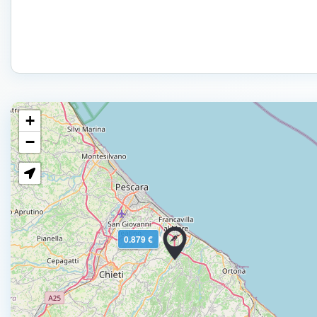
+
−
0.879 €