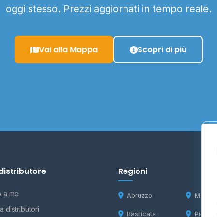
oggi stesso. Prezzi aggiornati in tempo reale.
Vai alla Mappa
Scopri di più
distributore
Regioni
o a me
Abruzzo
Molise
 distributori
Basilicata
Piemon