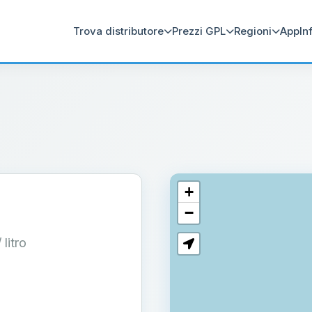
Trova distributore
Prezzi GPL
Regioni
App
In
+
−
/ litro