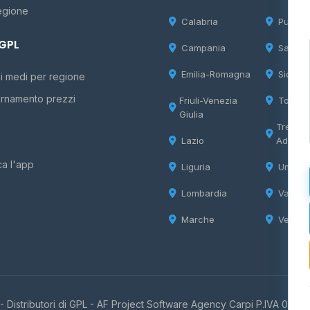
egione
Calabria
Puglia
 GPL
Campania
Sardeg
Emilia-Romagna
Sicilia
i medi per regione
rnamento prezzi
Friuli-Venezia
Tosca
Giulia
Trentin
Lazio
Adige
ca l'app
Liguria
Umbria
Lombardia
Valle d
Marche
Veneto
 Distributori di GPL -
AF Project Software Agency Carpi
P.IVA 0385