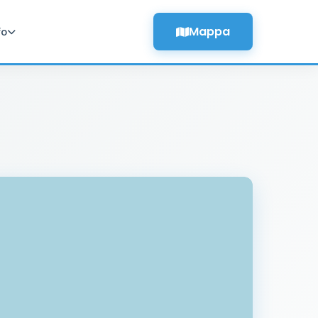
Mappa
fo