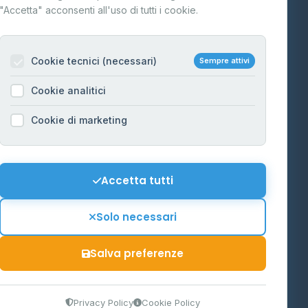
"Accetta" acconsenti all'uso di tutti i cookie.
Contatti
Per gestori
na
Cookie tecnici (necessari)
Sempre attivi
Informazioni legali
Cookie analitici
Privacy Policy
na
Cookie di marketing
Cookie Policy
o-Alto
Preferenze Cookie
Mappa del sito
Accetta tutti
'Aosta
Contattaci
Solo necessari
info@distributori-gpl.it
Salva preferenze
9300364
Privacy Policy
Cookie Policy