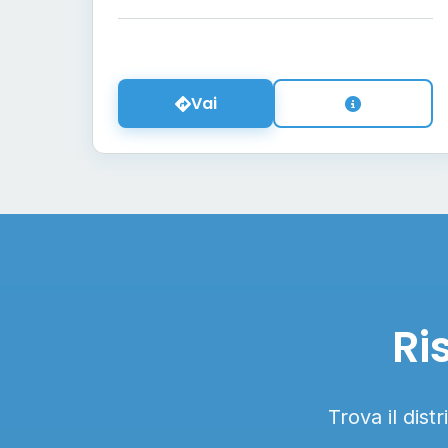
Vai
Ri
Trova il dist