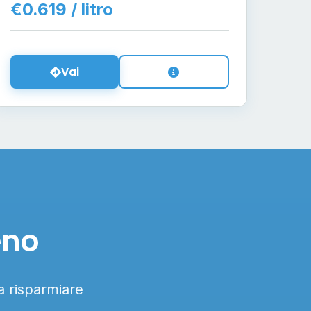
€0.619 / litro
Vai
eno
 a risparmiare