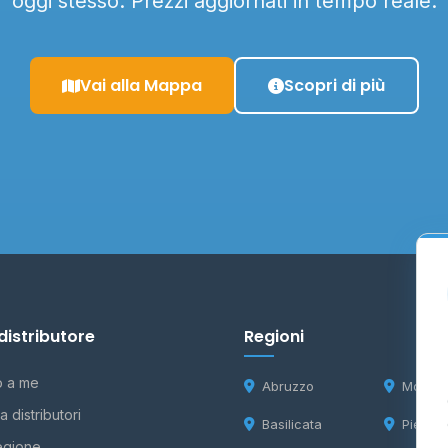
oggi stesso. Prezzi aggiornati in tempo reale.
Vai alla Mappa
Scopri di più
distributore
Regioni
o a me
Abruzzo
Molise
 distributori
Basilicata
Piemon
egione