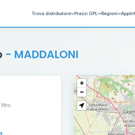
Trova distributore
Prezzi GPL
Regioni
App
In
p
- MADDALONI
+
−
 litro
4