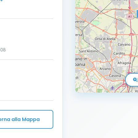
:08
orna alla Mappa