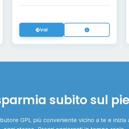
Vai
sparmia subito sul pi
ributore GPL più conveniente vicino a te e inizia