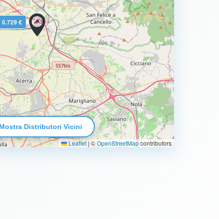
0.729 €
Mostra Distributori Vicini
Leaflet
|
©
OpenStreetMap
contributors