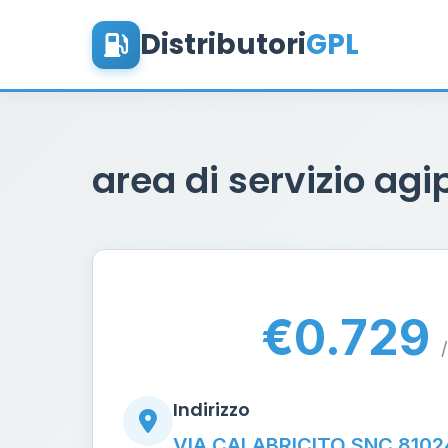
Distributori
GPL
area di servizio agi
€0.729
/
Indirizzo
VIA CALABRICITO SNC 8102