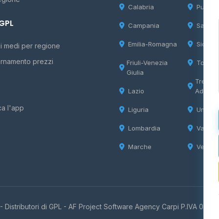
Calabria
Puglia
 GPL
Campania
Sardeg
Emilia-Romagna
Sicilia
i medi per regione
rnamento prezzi
Friuli-Venezia
Tosca
Giulia
Trentin
Lazio
Adige
ca l'app
Liguria
Umbria
Lombardia
Valle d
Marche
Veneto
 Distributori di GPL -
AF Project Software Agency Carpi
P.IVA 0385