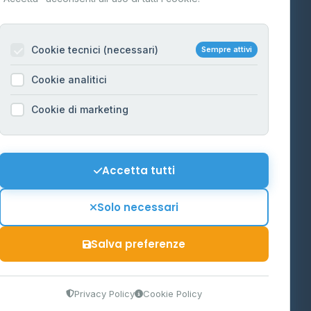
Per gestori
na
Cookie tecnici (necessari)
Sempre attivi
Informazioni legali
Cookie analitici
Privacy Policy
na
Cookie di marketing
Cookie Policy
o-Alto
Preferenze Cookie
Mappa del sito
Accetta tutti
'Aosta
Contattaci
Solo necessari
info@distributori-gpl.it
Salva preferenze
9300364
Privacy Policy
Cookie Policy