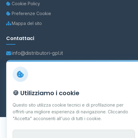
Cookie Policy
Preferenze Cookie
Mappa del sito
Contattaci
info@distributori-gpl.it
© 2026 - Distributori di GPL -
AF Project Software Agency
🍪 Utilizziamo i cookie
Carpi
P.IVA 03859300364
Dati forniti da
Ministero delle Imprese e del Made in Italy
-
Questo sito utilizza cookie tecnici e di profilazione per
Aggiornamento quotidiano
offrirti una migliore esperienza di navigazione. Cliccando
"Accetta" acconsenti all'uso di tutti i cookie.