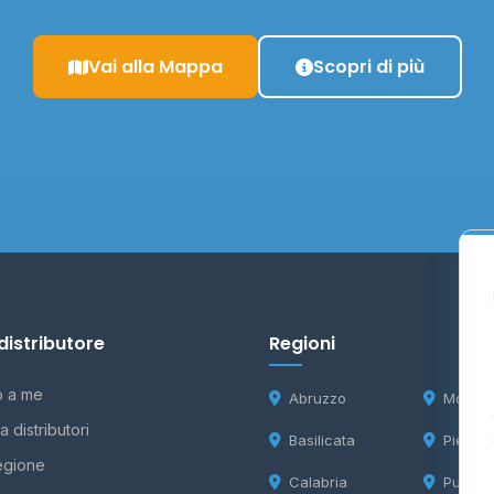
Vai alla Mappa
Scopri di più
distributore
Regioni
o a me
Abruzzo
Molise
 distributori
Basilicata
Piemon
egione
Calabria
Puglia