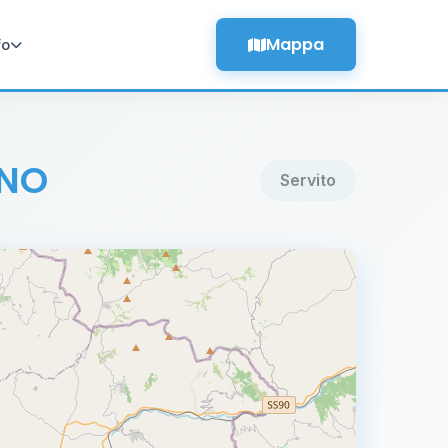
Mappa
fo
INO
Servito