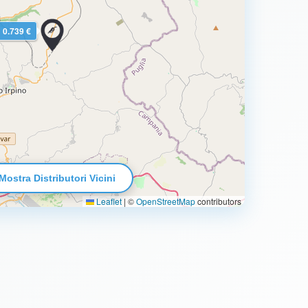
0.739 €
Mostra Distributori Vicini
Leaflet
|
©
OpenStreetMap
contributors