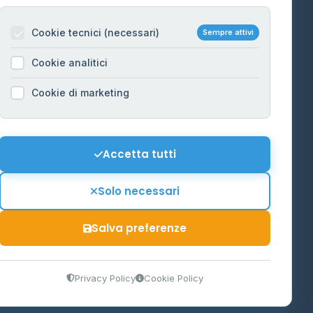
Per gestori
na
Cookie tecnici (necessari)
Sempre attivi
Informazioni legali
Cookie analitici
Privacy Policy
na
Cookie di marketing
Cookie Policy
o-Alto
Preferenze Cookie
Mappa del sito
Accetta tutti
'Aosta
Contattaci
Solo necessari
info@distributori-gpl.it
Salva preferenze
9300364
Privacy Policy
Cookie Policy
tidiano