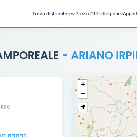
Trova distributore
Prezzi GPL
Regioni
App
In
CAMPOREALE
- ARIANO IRP
+
−
 litro
NC 83031