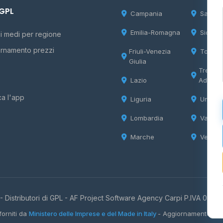
 GPL
Campania
Sardeg
Emilia-Romagna
Sicilia
i medi per regione
rnamento prezzi
Friuli-Venezia
Tosca
Giulia
Trentin
Lazio
Adige
ca l'app
Liguria
Umbria
Lombardia
Valle d
Marche
Veneto
 Distributori di GPL -
AF Project Software Agency Carpi
P.IVA 0385
forniti da
Ministero delle Imprese e del Made in Italy
- Aggiornamento quo