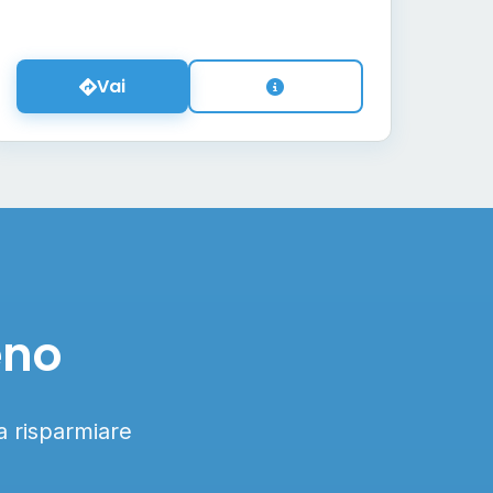
Vai
eno
 a risparmiare