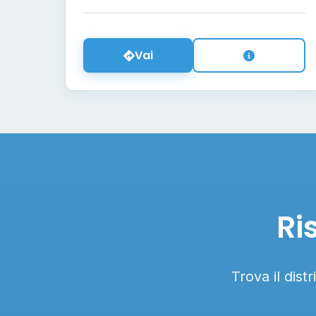
Vai
Ri
Trova il dist