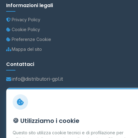
Informazioni legali
Privacy Policy
Cookie Policy
Preferenze Cookie
Mappa del sito
Contattaci
info@distributori-gpl.it
© 2026 - Distributori di GPL -
AF Project Software Agency
Carpi
P.IVA 03859300364
🍪 Utilizziamo i cookie
Dati forniti da
Ministero delle Imprese e del Made in Italy
-
Questo sito utilizza cookie tecnici e di profilazione per
Aggiornamento quotidiano