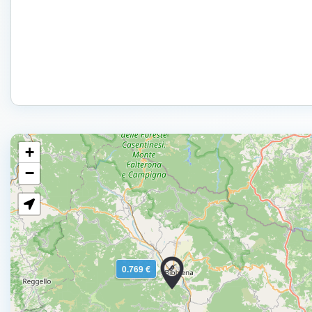
+
−
0.769 €