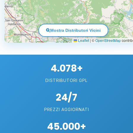
Mostra Distributori Vicini
Leaflet
|
©
OpenStreetMap
contrib
4.078+
DISTRIBUTORI GPL
24/7
PREZZI AGGIORNATI
45.000+