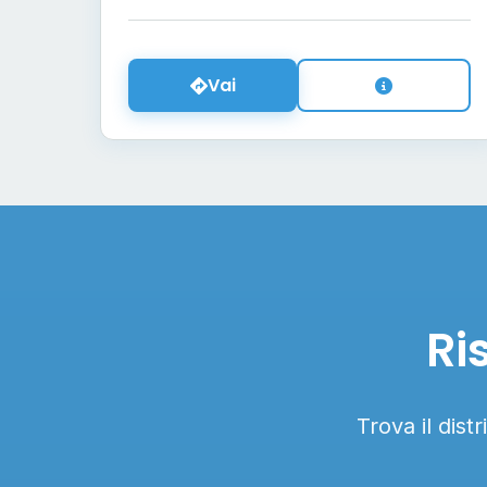
Vai
Ri
Trova il dist