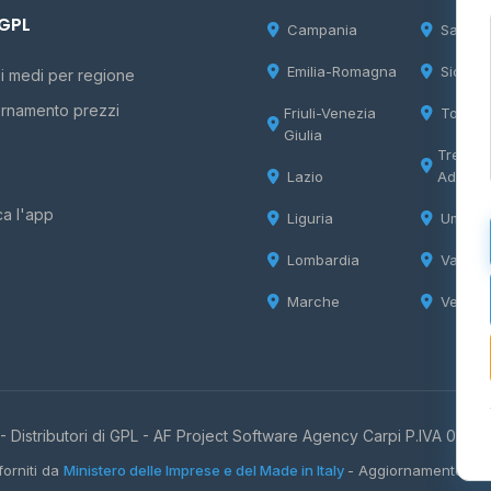
 GPL
Campania
Sardeg
Emilia-Romagna
Sicilia
i medi per regione
rnamento prezzi
Friuli-Venezia
Tosca
Giulia
Trentin
Lazio
Adige
ca l'app
Liguria
Umbria
Lombardia
Valle d
Marche
Veneto
 Distributori di GPL -
AF Project Software Agency Carpi
P.IVA 0385
forniti da
Ministero delle Imprese e del Made in Italy
- Aggiornamento quo