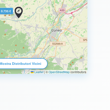
0.735 €
Mostra Distributori Vicini
Leaflet
|
©
OpenStreetMap
contributors