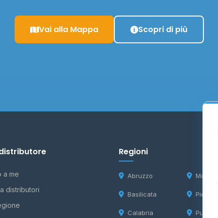
Vai alla Mappa
Scopri di più
distributore
Regioni
o a me
Abruzzo
Molise
 distributori
Basilicata
Piemon
egione
Calabria
Puglia