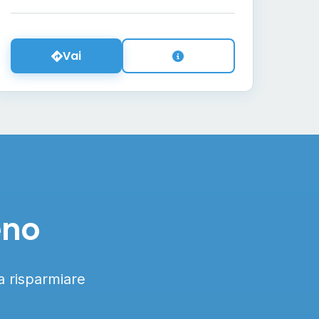
Vai
eno
 a risparmiare