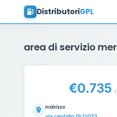
Distributori
GPL
area di servizio me
€0.735
/
Indirizzo
via centallo 19 12023