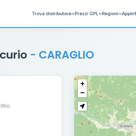
Trova distributore
Prezzi GPL
Regioni
App
In
rcurio
- CARAGLIO
+
−
 litro