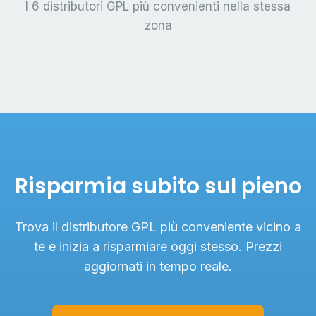
I 6 distributori GPL più convenienti nella stessa
zona
Risparmia subito sul pieno
Trova il distributore GPL più conveniente vicino a
te e inizia a risparmiare oggi stesso. Prezzi
aggiornati in tempo reale.