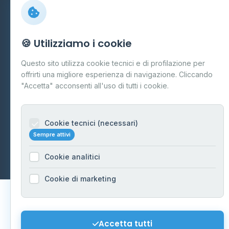
Preferenze Cookie
Mappa del sito
🍪 Utilizziamo i cookie
Contattaci
Questo sito utilizza cookie tecnici e di profilazione per
info@distributori-gpl.it
offrirti una migliore esperienza di navigazione. Cliccando
"Accetta" acconsenti all'uso di tutti i cookie.
Cookie tecnici (necessari)
© 2026 - Distributori di GPL -
AF Project Software Agency
Sempre attivi
Carpi
P.IVA 03859300364
Dati forniti da
Ministero delle Imprese e del Made in Italy
-
Cookie analitici
Aggiornamento quotidiano
Cookie di marketing
Accetta tutti