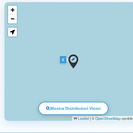
+
−
€
Mostra Distributori Vicini
Leaflet
|
©
OpenStreetMap
contrib