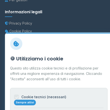
Informazioni legali
Privacy Policy
Cookie Policy
Preferenze Cookie
Mappa del sito
🍪 Utilizziamo i cookie
Contattaci
Questo sito utilizza cookie tecnici e di profilazione per
info@distributori-gpl.it
offrirti una migliore esperienza di navigazione. Cliccando
"Accetta" acconsenti all'uso di tutti i cookie.
© 2026 - Distributori di GPL -
AF Project Software Agency
Cookie tecnici (necessari)
Carpi
P.IVA 03859300364
Sempre attivi
Dati forniti da
Ministero delle Imprese e del Made in Italy
-