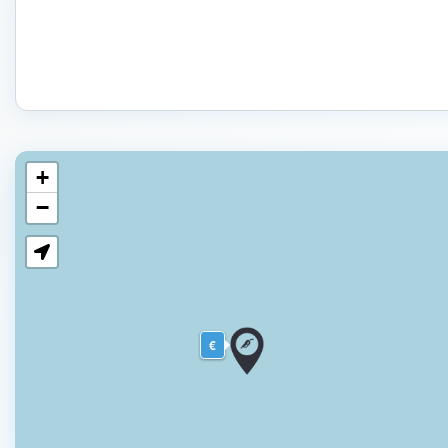
+
−
€