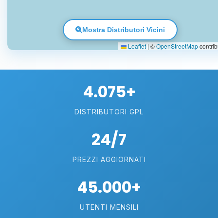
Mostra Distributori Vicini
Leaflet
|
©
OpenStreetMap
contrib
4.075+
DISTRIBUTORI GPL
24/7
PREZZI AGGIORNATI
45.000+
UTENTI MENSILI