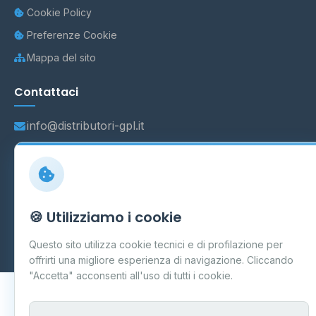
Cookie Policy
Preferenze Cookie
Mappa del sito
Contattaci
info@distributori-gpl.it
© 2026 - Distributori di GPL -
AF Project Software Agency
🍪 Utilizziamo i cookie
Carpi
P.IVA 03859300364
Dati forniti da
Ministero delle Imprese e del Made in Italy
-
Questo sito utilizza cookie tecnici e di profilazione per
Aggiornamento quotidiano
offrirti una migliore esperienza di navigazione. Cliccando
"Accetta" acconsenti all'uso di tutti i cookie.