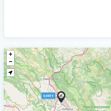
+
−
0.698 €