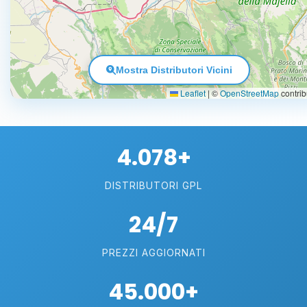
Mostra Distributori Vicini
Leaflet
|
©
OpenStreetMap
contrib
4.078+
DISTRIBUTORI GPL
24/7
PREZZI AGGIORNATI
45.000+