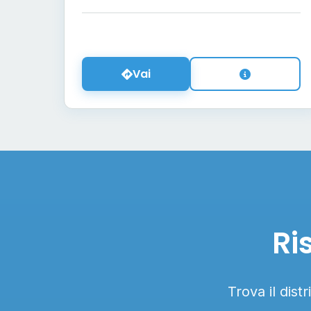
Vai
Ri
Trova il dist