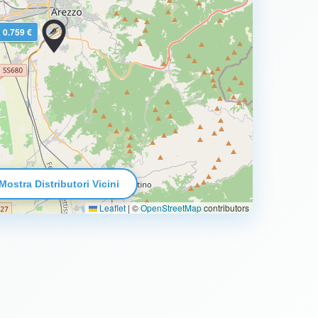
0.759 €
Mostra Distributori Vicini
Leaflet
|
©
OpenStreetMap
contributors