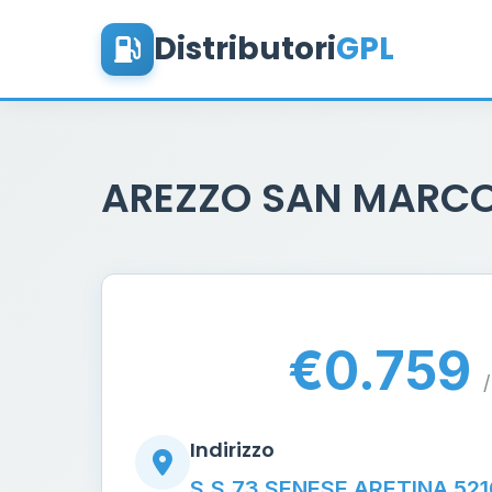
Distributori
GPL
AREZZO SAN MARC
€0.759
/
Indirizzo
S.S.73 SENESE ARETINA 52