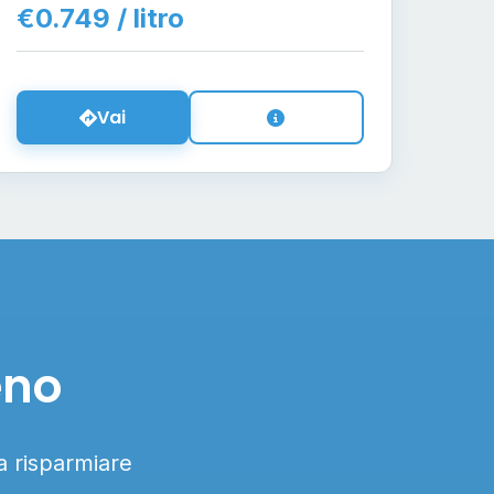
€0.749 / litro
Vai
eno
 a risparmiare