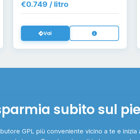
€0.749 / litro
Vai
sparmia subito sul pi
ributore GPL più conveniente vicino a te e inizia