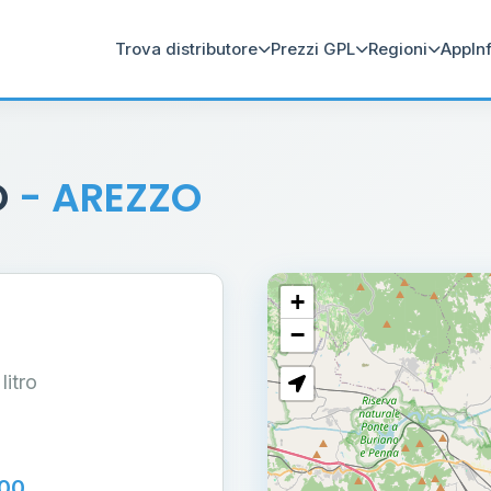
Trova distributore
Prezzi GPL
Regioni
App
In
O
- AREZZO
+
−
 litro
100