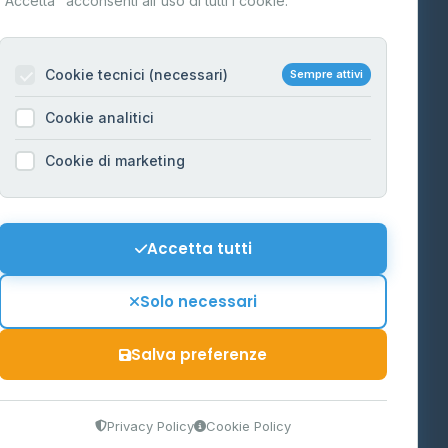
"Accetta" acconsenti all'uso di tutti i cookie.
Contatti
Per gestori
na
Cookie tecnici (necessari)
Sempre attivi
Informazioni legali
Cookie analitici
Privacy Policy
na
Cookie di marketing
Cookie Policy
o-Alto
Preferenze Cookie
Mappa del sito
Accetta tutti
'Aosta
Contattaci
Solo necessari
info@distributori-gpl.it
Salva preferenze
9300364
Privacy Policy
Cookie Policy