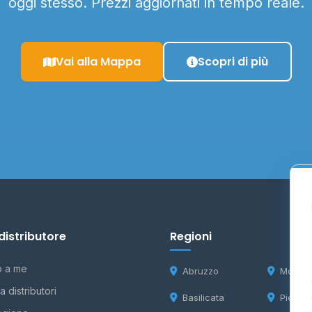
oggi stesso. Prezzi aggiornati in tempo reale.
Vai alla Mappa
Scopri di più
distributore
Regioni
o a me
Abruzzo
Molise
 distributori
Basilicata
Piemon