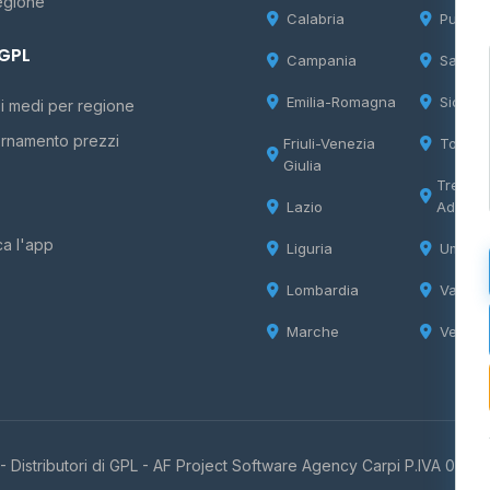
egione
Calabria
Puglia
 GPL
Campania
Sardeg
Emilia-Romagna
Sicilia
i medi per regione
rnamento prezzi
Friuli-Venezia
Tosca
Giulia
Trentin
Lazio
Adige
ca l'app
Liguria
Umbria
Lombardia
Valle d
Marche
Veneto
 Distributori di GPL -
AF Project Software Agency Carpi
P.IVA 0385