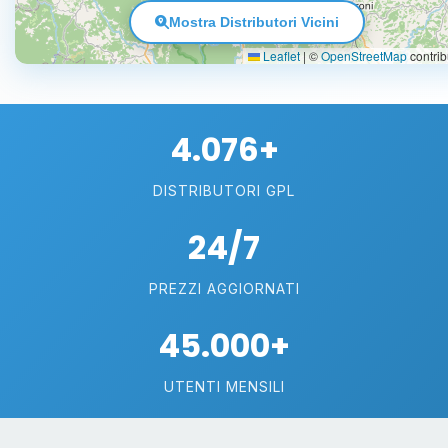
Mostra Distributori Vicini
Leaflet
|
©
OpenStreetMap
contrib
4.076+
DISTRIBUTORI GPL
24/7
PREZZI AGGIORNATI
45.000+
UTENTI MENSILI