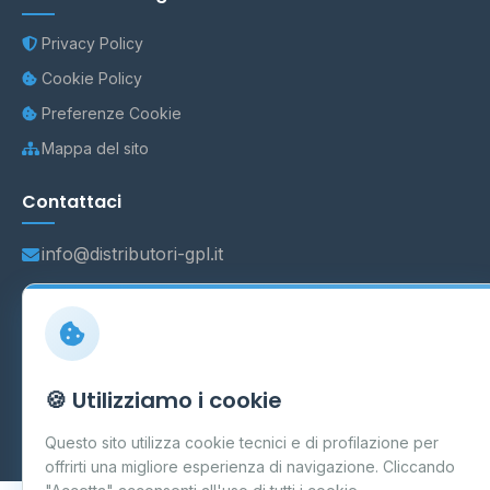
Privacy Policy
Cookie Policy
Preferenze Cookie
Mappa del sito
Contattaci
info@distributori-gpl.it
© 2026 - Distributori di GPL -
AF Project Software Agency
Carpi
P.IVA 03859300364
🍪 Utilizziamo i cookie
Dati forniti da
Ministero delle Imprese e del Made in Italy
-
Questo sito utilizza cookie tecnici e di profilazione per
Aggiornamento quotidiano
offrirti una migliore esperienza di navigazione. Cliccando