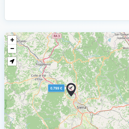
+
−
0.799 €