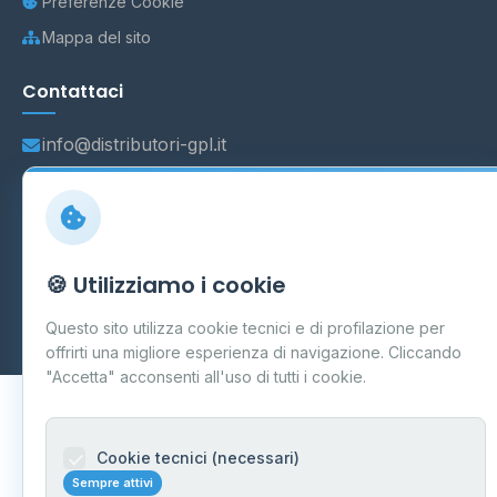
Preferenze Cookie
Mappa del sito
Contattaci
info@distributori-gpl.it
© 2026 - Distributori di GPL -
AF Project Software Agency
🍪 Utilizziamo i cookie
Carpi
P.IVA 03859300364
Dati forniti da
Ministero delle Imprese e del Made in Italy
-
Questo sito utilizza cookie tecnici e di profilazione per
Aggiornamento quotidiano
offrirti una migliore esperienza di navigazione. Cliccando
"Accetta" acconsenti all'uso di tutti i cookie.
Cookie tecnici (necessari)
Sempre attivi