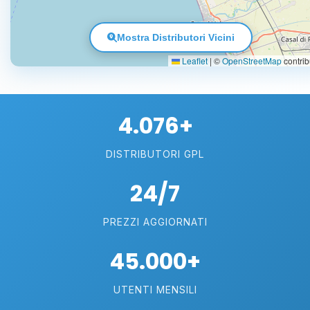
Mostra Distributori Vicini
Leaflet
|
©
OpenStreetMap
contrib
4.076+
DISTRIBUTORI GPL
24/7
PREZZI AGGIORNATI
45.000+
UTENTI MENSILI