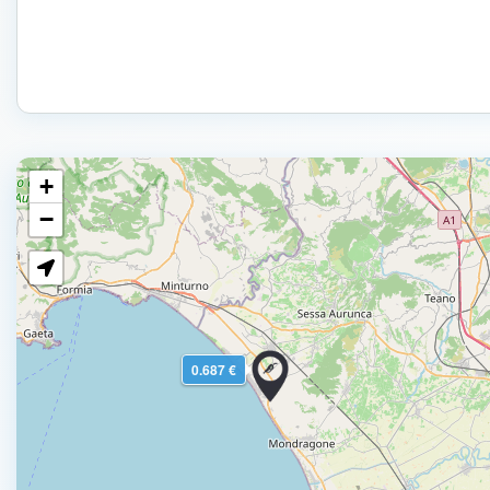
+
−
0.687 €