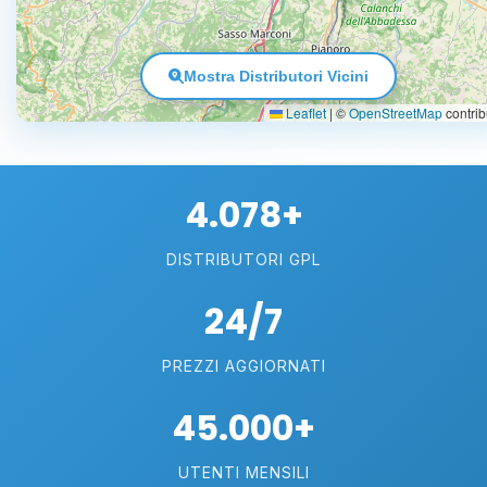
Mostra Distributori Vicini
Leaflet
|
©
OpenStreetMap
contrib
4.078+
DISTRIBUTORI GPL
24/7
PREZZI AGGIORNATI
45.000+
UTENTI MENSILI