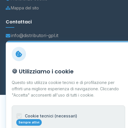
Mappa del sito
Contattaci
info@distributori-gpl.it
© 2026 - Distributori di GPL -
AF Project Software Agency
🍪 Utilizziamo i cookie
Carpi
P.IVA 03859300364
Dati forniti da
Ministero delle Imprese e del Made in Italy
-
Questo sito utilizza cookie tecnici e di profilazione per
Aggiornamento quotidiano
offrirti una migliore esperienza di navigazione. Cliccando
"Accetta" acconsenti all'uso di tutti i cookie.
Cookie tecnici (necessari)
Sempre attivi