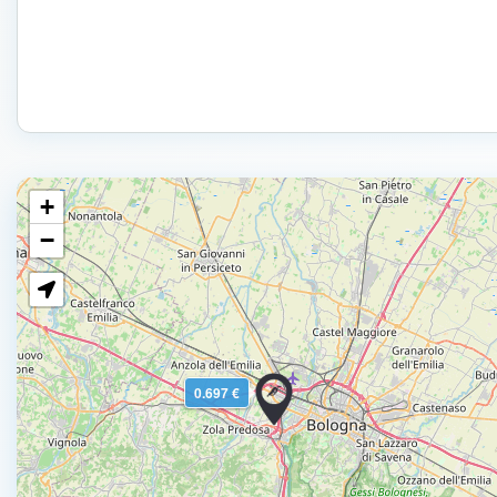
+
−
0.697 €