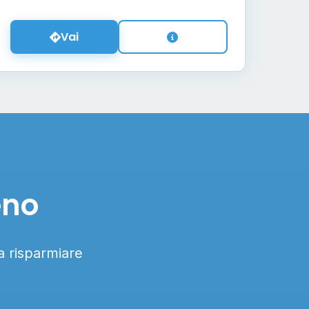
Vai
eno
 a risparmiare