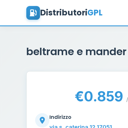
Distributori
GPL
beltrame e mande
€0.859
/
Indirizzo
via s. caterina 12 17051