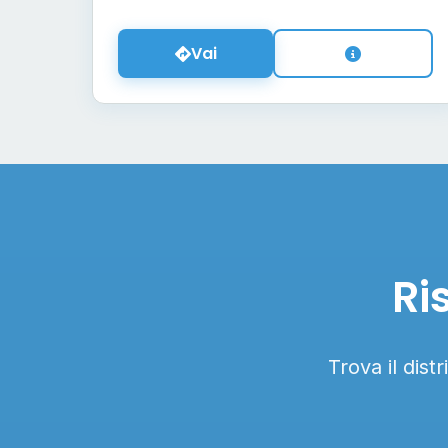
Vai
Ri
Trova il dist