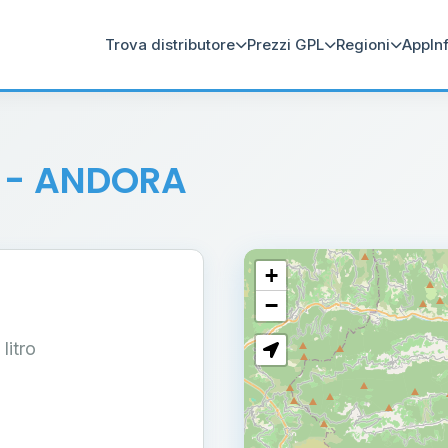
Trova distributore
Prezzi GPL
Regioni
App
In
r
- ANDORA
+
−
 litro