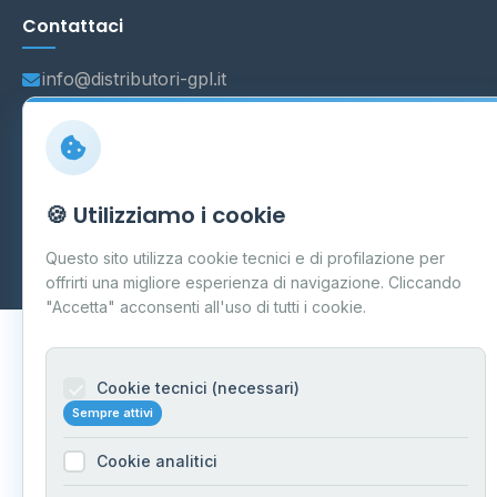
Contattaci
info@distributori-gpl.it
© 2026 - Distributori di GPL -
AF Project Software Agency
🍪 Utilizziamo i cookie
Carpi
P.IVA 03859300364
Dati forniti da
Ministero delle Imprese e del Made in Italy
-
Questo sito utilizza cookie tecnici e di profilazione per
Aggiornamento quotidiano
offrirti una migliore esperienza di navigazione. Cliccando
"Accetta" acconsenti all'uso di tutti i cookie.
Cookie tecnici (necessari)
Sempre attivi
Cookie analitici