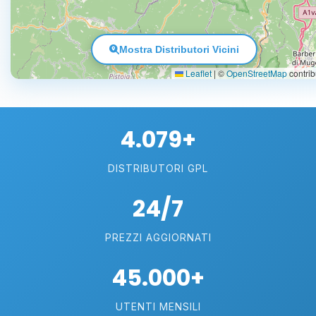
Mostra Distributori Vicini
Leaflet
|
©
OpenStreetMap
contrib
4.079+
DISTRIBUTORI GPL
24/7
PREZZI AGGIORNATI
45.000+
UTENTI MENSILI