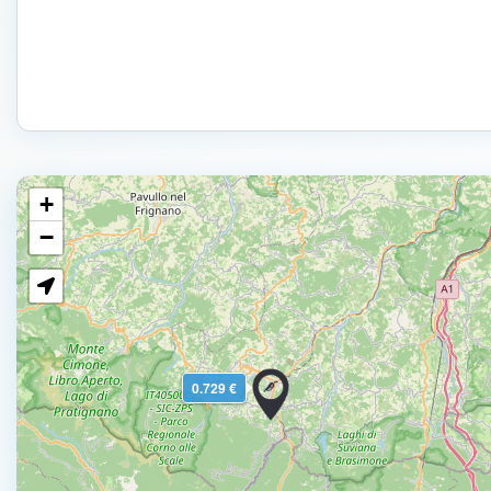
+
−
0.729 €