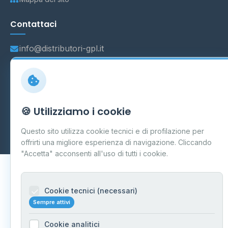
Contattaci
info@distributori-gpl.it
© 2026 - Distributori di GPL -
AF Project Software Agency
🍪 Utilizziamo i cookie
Carpi
P.IVA 03859300364
Dati forniti da
Ministero delle Imprese e del Made in Italy
-
Questo sito utilizza cookie tecnici e di profilazione per
Aggiornamento quotidiano
offrirti una migliore esperienza di navigazione. Cliccando
"Accetta" acconsenti all'uso di tutti i cookie.
Cookie tecnici (necessari)
Sempre attivi
Cookie analitici