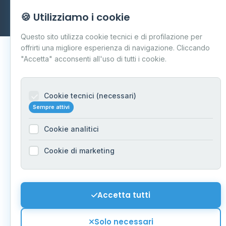
Dati forniti da
Ministero delle Imprese e del Made in Italy
-
🍪 Utilizziamo i cookie
Aggiornamento quotidiano
Questo sito utilizza cookie tecnici e di profilazione per
offrirti una migliore esperienza di navigazione. Cliccando
"Accetta" acconsenti all'uso di tutti i cookie.
Cookie tecnici (necessari)
Sempre attivi
Cookie analitici
Cookie di marketing
Accetta tutti
Solo necessari