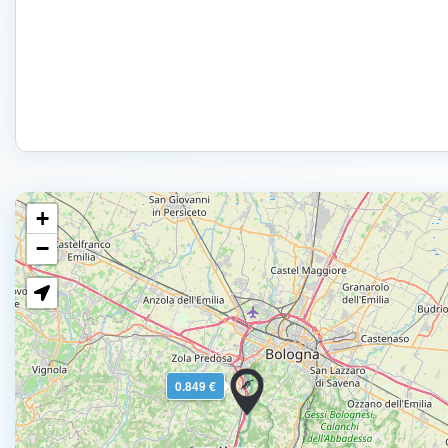
+
−
0.849 €