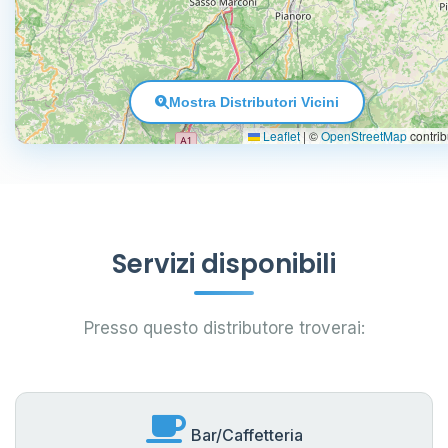
Mostra Distributori Vicini
Leaflet
|
©
OpenStreetMap
contrib
Servizi disponibili
Presso questo distributore troverai:
Bar/Caffetteria