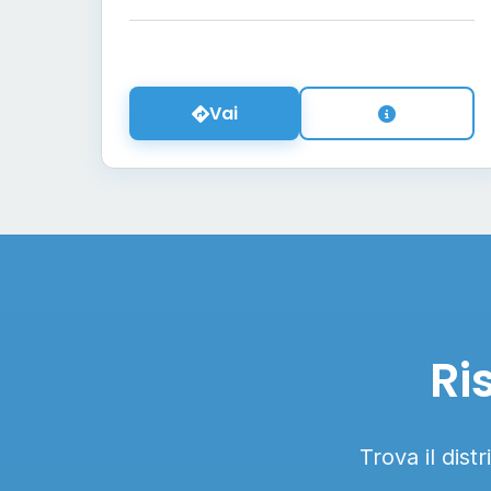
Vai
Ri
Trova il dist