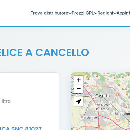
Trova distributore
Prezzi GPL
Regioni
App
In
ELICE A CANCELLO
+
−
/ litro
ICA SNC 81027