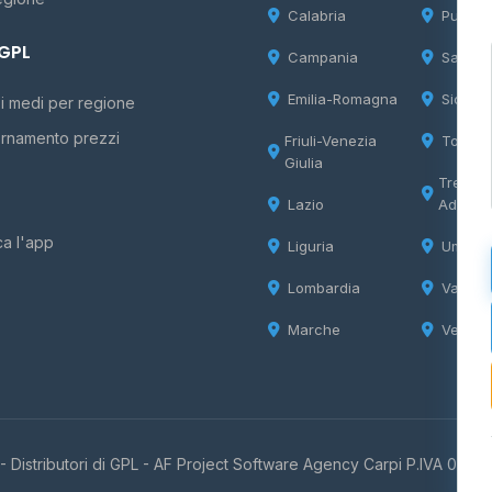
Calabria
Puglia
 GPL
Campania
Sardeg
Emilia-Romagna
Sicilia
i medi per regione
rnamento prezzi
Friuli-Venezia
Tosca
Giulia
Trentin
Lazio
Adige
ca l'app
Liguria
Umbria
Lombardia
Valle d
Marche
Veneto
 Distributori di GPL -
AF Project Software Agency Carpi
P.IVA 0385