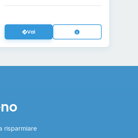
Vai
eno
 a risparmiare