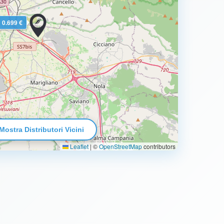
0.699 €
Mostra Distributori Vicini
Leaflet
|
©
OpenStreetMap
contributors