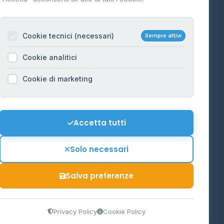
Per gestori
na
Cookie tecnici (necessari)
Sempre attivi
Informazioni legali
Cookie analitici
Privacy Policy
na
Cookie di marketing
Cookie Policy
o-Alto
Preferenze Cookie
Mappa del sito
Accetta tutti
'Aosta
Contattaci
Solo necessari
info@distributori-gpl.it
Salva preferenze
9300364
Privacy Policy
Cookie Policy