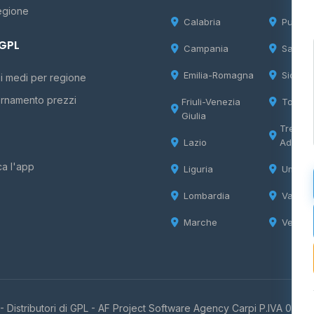
egione
Calabria
Puglia
 GPL
Campania
Sardeg
Emilia-Romagna
Sicilia
i medi per regione
rnamento prezzi
Friuli-Venezia
Tosca
Giulia
Trentin
Lazio
Adige
ca l'app
Liguria
Umbria
Lombardia
Valle d
Marche
Veneto
 Distributori di GPL -
AF Project Software Agency Carpi
P.IVA 0385