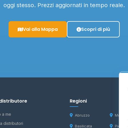
oggi stesso. Prezzi aggiornati in tempo reale.
Vai alla Mappa
Scopri di più
distributore
Regioni
o a me
Abruzzo
Molise
 distributori
Basilicata
Piemon