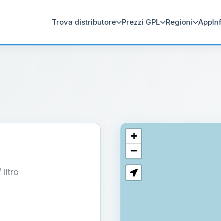
Trova distributore
Prezzi GPL
Regioni
App
In
+
−
/ litro