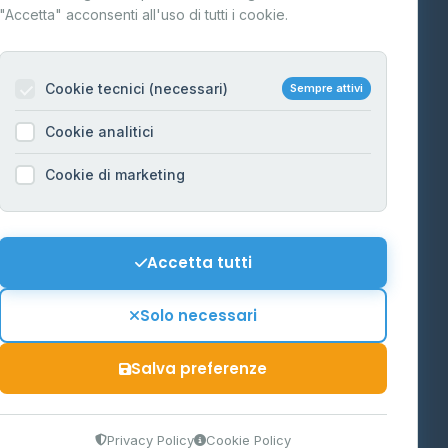
"Accetta" acconsenti all'uso di tutti i cookie.
Contatti
Per gestori
na
Cookie tecnici (necessari)
Sempre attivi
Informazioni legali
Cookie analitici
Privacy Policy
na
Cookie di marketing
Cookie Policy
o-Alto
Preferenze Cookie
Mappa del sito
Accetta tutti
'Aosta
Contattaci
Solo necessari
info@distributori-gpl.it
Salva preferenze
9300364
Privacy Policy
Cookie Policy