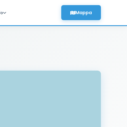
Mappa
fo