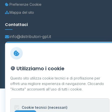
Preferenze Cookie
Mappa del sito
Contattaci
info@distributori-gpl.it
© 2026 - Distributori di GPL -
AF Project Software Agency
🍪 Utilizziamo i cookie
Carpi
P.IVA 03859300364
Dati forniti da
Ministero delle Imprese e del Made in Italy
-
Questo sito utilizza cookie tecnici e di profilazione per
Aggiornamento quotidiano
offrirti una migliore esperienza di navigazione. Cliccando
"Accetta" acconsenti all'uso di tutti i cookie.
Cookie tecnici (necessari)