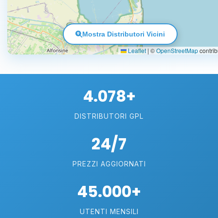
Mostra Distributori Vicini
Leaflet
|
©
OpenStreetMap
contrib
4.078+
DISTRIBUTORI GPL
24/7
PREZZI AGGIORNATI
45.000+
UTENTI MENSILI