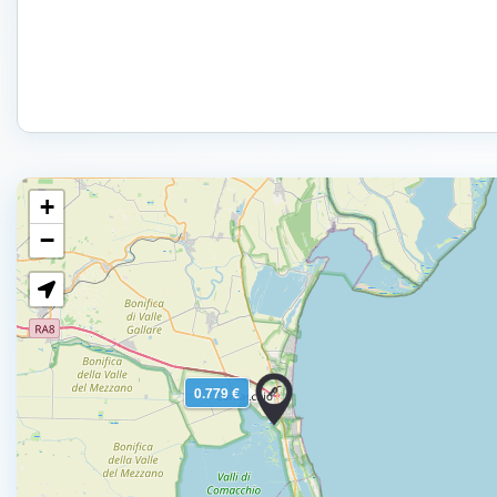
+
−
0.779 €