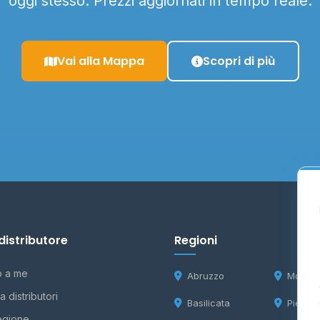
oggi stesso. Prezzi aggiornati in tempo reale.
Vai alla Mappa
Scopri di più
distributore
Regioni
o a me
Abruzzo
Molise
 distributori
Basilicata
Piemon
egione