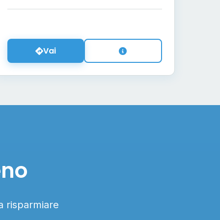
Vai
eno
 a risparmiare