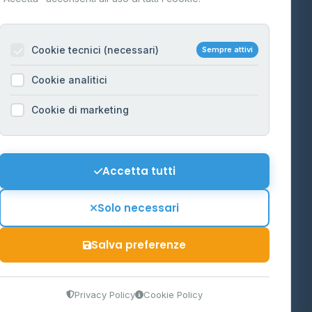
Per gestori
na
Cookie tecnici (necessari)
Sempre attivi
Informazioni legali
Cookie analitici
Privacy Policy
na
Cookie di marketing
Cookie Policy
o-Alto
Preferenze Cookie
Mappa del sito
Accetta tutti
'Aosta
Contattaci
Solo necessari
info@distributori-gpl.it
Salva preferenze
9300364
Privacy Policy
Cookie Policy