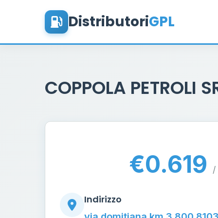
Distributori
GPL
COPPOLA PETROLI S
€0.619
/
Indirizzo
via domitiana km 3.800 810