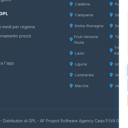
Calabria
Puglia
 GPL
Campania
Sardeg
Emilia-Romagna
Sicilia
i medi per regione
rnamento prezzi
Friuli-Venezia
Tosca
Giulia
Trentin
Lazio
Adige
ca l'app
Liguria
Umbria
Lombardia
Valle d
Marche
Veneto
 Distributori di GPL -
AF Project Software Agency Carpi
P.IVA 0385