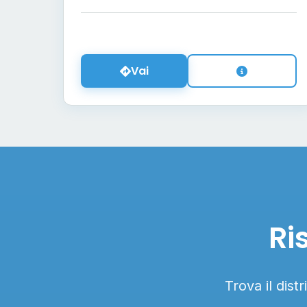
Vai
Ri
Trova il dist