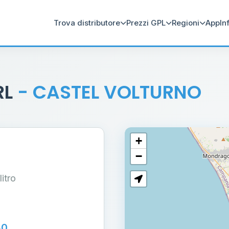
Trova distributore
Prezzi GPL
Regioni
App
In
RL
- CASTEL VOLTURNO
+
−
 litro
30