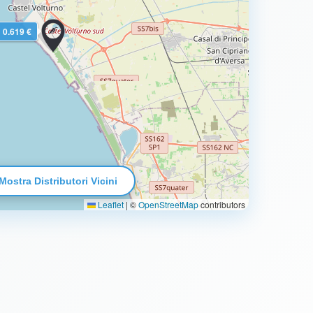
0.619 €
Mostra Distributori Vicini
Leaflet
|
©
OpenStreetMap
contributors