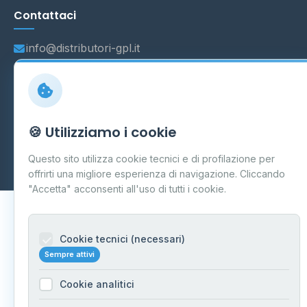
Contattaci
info@distributori-gpl.it
© 2026 - Distributori di GPL -
AF Project Software Agency
🍪 Utilizziamo i cookie
Carpi
P.IVA 03859300364
Dati forniti da
Ministero delle Imprese e del Made in Italy
-
Questo sito utilizza cookie tecnici e di profilazione per
Aggiornamento quotidiano
offrirti una migliore esperienza di navigazione. Cliccando
"Accetta" acconsenti all'uso di tutti i cookie.
Cookie tecnici (necessari)
Sempre attivi
Cookie analitici