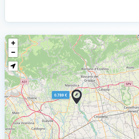
+
−
0.789 €