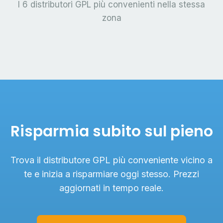
I 6 distributori GPL più convenienti nella stessa
zona
Risparmia subito sul pieno
Trova il distributore GPL più conveniente vicino a
te e inizia a risparmiare oggi stesso. Prezzi
aggiornati in tempo reale.