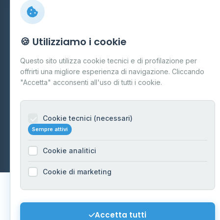
Preferenze Cookie
Mappa del sito
🍪 Utilizziamo i cookie
Contattaci
Questo sito utilizza cookie tecnici e di profilazione per
info@distributori-gpl.it
offrirti una migliore esperienza di navigazione. Cliccando
"Accetta" acconsenti all'uso di tutti i cookie.
Cookie tecnici (necessari)
© 2026 - Distributori di GPL -
AF Project Software Agency
Sempre attivi
Carpi
P.IVA 03859300364
Dati forniti da
Ministero delle Imprese e del Made in Italy
-
Cookie analitici
Aggiornamento quotidiano
Cookie di marketing
Accetta tutti