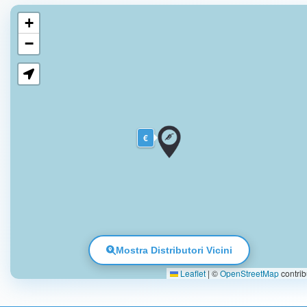
+
−
€
Mostra Distributori Vicini
Leaflet
|
©
OpenStreetMap
contrib