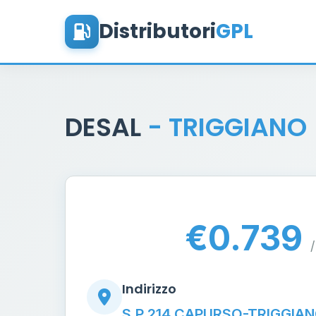
Distributori
GPL
DESAL
- TRIGGIANO
€0.739
/
Indirizzo
S.P.214 CAPURSO-TRIGGIAN