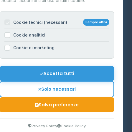
"Accetta" acconsenti all'uso di tutti i cookie.
Contatti
Per gestori
na
Cookie tecnici (necessari)
Sempre attivi
Informazioni legali
Cookie analitici
Privacy Policy
na
Cookie di marketing
Cookie Policy
o-Alto
Preferenze Cookie
Mappa del sito
Accetta tutti
'Aosta
Contattaci
Solo necessari
info@distributori-gpl.it
Salva preferenze
9300364
Privacy Policy
Cookie Policy