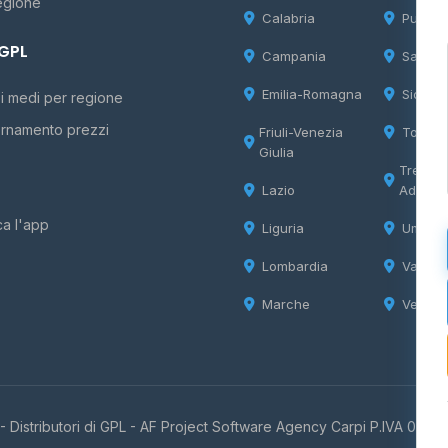
egione
Calabria
Puglia
 GPL
Campania
Sardeg
Emilia-Romagna
Sicilia
i medi per regione
rnamento prezzi
Friuli-Venezia
Tosca
Giulia
Trentin
Lazio
Adige
ca l'app
Liguria
Umbria
Lombardia
Valle d
Marche
Veneto
 Distributori di GPL -
AF Project Software Agency Carpi
P.IVA 0385