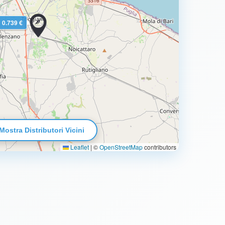
0.739 €
Mostra Distributori Vicini
Leaflet
|
©
OpenStreetMap
contributors