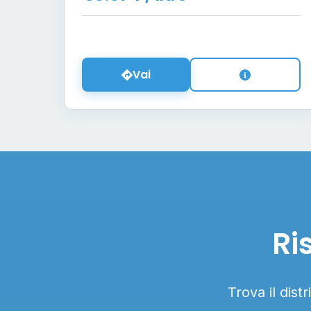
Vai
Ri
Trova il dist