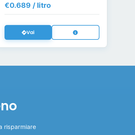
€0.689 / litro
Vai
eno
 a risparmiare