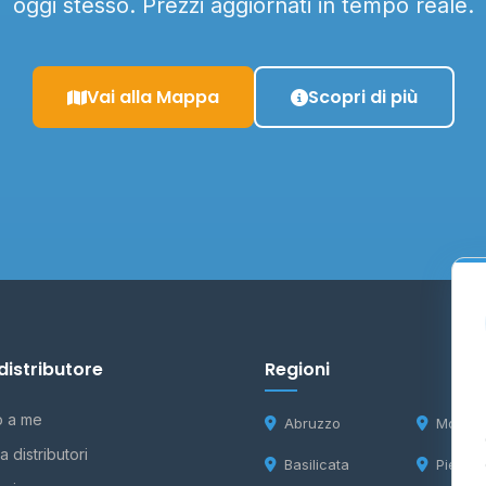
oggi stesso. Prezzi aggiornati in tempo reale.
Vai alla Mappa
Scopri di più
distributore
Regioni
o a me
Abruzzo
Molise
 distributori
Basilicata
Piemon