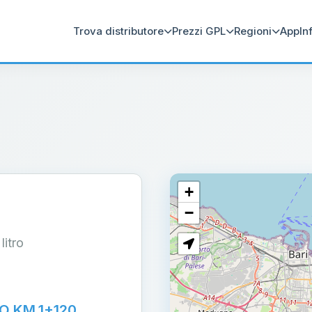
Trova distributore
Prezzi GPL
Regioni
App
In
+
−
 litro
O KM.1+120